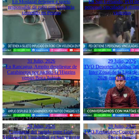
En Mostazal detienen a sujeto
En San Fernando, PDI det
responsable de robo con violencia
personas vinculadas a disti
cometido en Peumo
violentos
31 Julio, 2026
29 Julio, 2026
En Rancagua, Amplio despliegue de
TVO Deportes: Análisis del
Carabineros por partido O’Higgins
Inter Zonal de la Liga d
versus Boca Juniors
2026 con Matías Gar
29 Julio, 2026
28 Julio, 2026
Compacto del partido entre Gral.
TVO Reportajes: Conoce la 
Velásquez y Trasandino en San Vicente
Diego Berrios