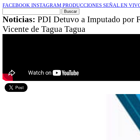
FACEBOOK
INSTAGRAM
PRODUCCIONES
SEÑAL EN VIV
Buscar
por:
Noticias:
PDI Detuvo a Imputado por F
Vicente de Tagua Tagua