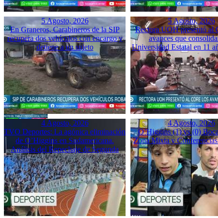
5 Agosto, 2026
5 Agosto, 2026
En Graneros, Carabineros de la SIP
Rectora UOH presentó al
recupera dos vehículos con encargo y
avances que consolida
detiene a un sujeto
Universidad Estatal en 11 a
4 Agosto, 2026
4 Agosto, 2026
TVO Deportes: La agónica eliminación
O’Higgins (1) vs (0) Boca
de O’Higgins en Sudamericana.
Zona Mixta y Conferencias
Análisis del Repechaje de Segunda