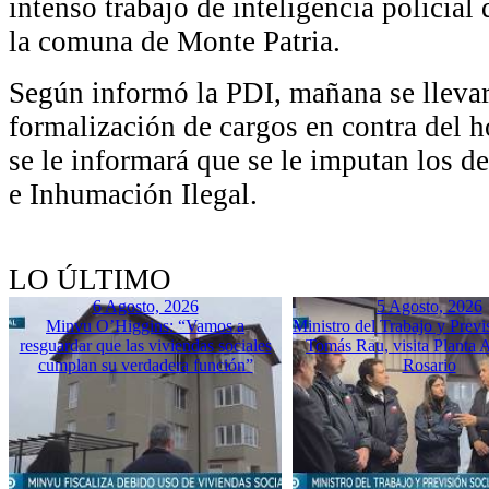
intenso trabajo de inteligencia policial
la comuna de Monte Patria.
Según informó la PDI, mañana se llevar
formalización de cargos en contra del 
se le informará que se le imputan los d
e Inhumación Ilegal.
LO ÚLTIMO
6 Agosto, 2026
5 Agosto, 2026
Minvu O’Higgins: “Vamos a
Ministro del Trabajo y Previ
resguardar que las viviendas sociales
Tomás Rau, visita Planta 
cumplan su verdadera función”
Rosario