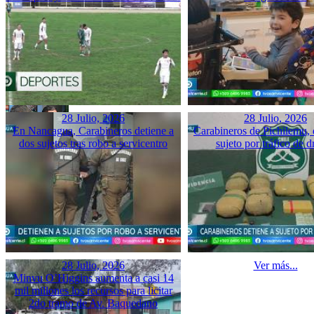
28 Julio, 2026
28 Julio, 2026
En Nancagua, Carabineros detiene a
Carabineros de Pichilemu, 
dos sujetos tras robo a servicentro
sujeto por tráfico de d
28 Julio, 2026
Ver más...
Minvu O’Higgins aumenta a casi 14
mil millones los recursos para licitar
2do tramo de Av. Baquedano