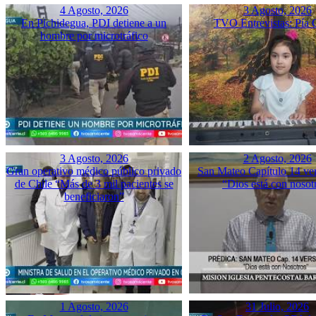
4 Agosto, 2026
3 Agosto, 2026
En Pichidegua, PDI detiene a un
TVO Entrevistas: Pía 
hombre por microtráfico
3 Agosto, 2026
2 Agosto, 2026
Gran operativo médico público privado
San Mateo Capítulo 14 ver
de Chile “Más de 3 mil pacientes se
“Dios está con nosot
beneficiaron”
1 Agosto, 2026
31 Julio, 2026