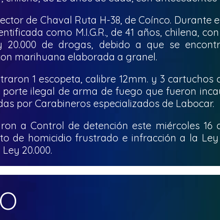
 sector de Chaval Ruta H-38, de Coínco. Durante 
ntificada como ⁠M.I.G.R., de 41 años, chilena, co
ey 20.000 de drogas, debido a que se encont
con marihuana elaborada a granel.
traron 1 escopeta, calibre 12mm. y 3 cartuchos c
de porte ilegal de arma de fuego que fueron inca
adas por Carabineros especializados de Labocar.
n a Control de detención este miércoles 16 
to de homicidio frustrado e infracción a la Le
 Ley 20.000.
MO