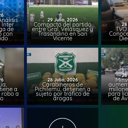
26
nálisis
29 Julio, 2026
 Inter
Compacto del partido
28
iga de
entre Gral. Velásquez y
TVO 
6 con
Trasandino en San
Conoce 
ido
Vicente
Die
28
Minv
26
28 Julio, 2026
ua,
Carabineros de
aumenta
tiene a
Pichilemu, detienen a
millone
s robo a
sujeto por tráfico de
para li
ro
drogas
de Av