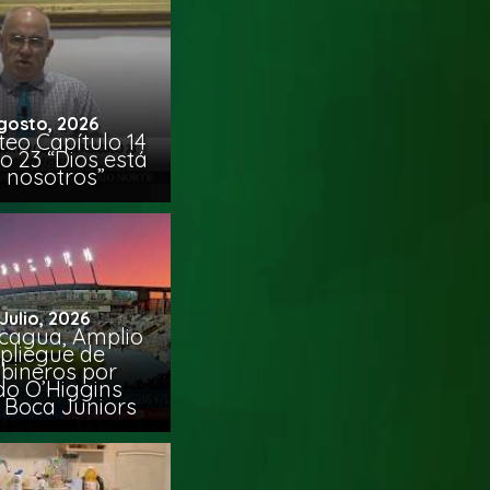
gosto, 2026
eo Capítulo 14
o 23 “Dios está
 nosotros”
 Julio, 2026
cagua, Amplio
pliegue de
bineros por
do O’Higgins
 Boca Juniors