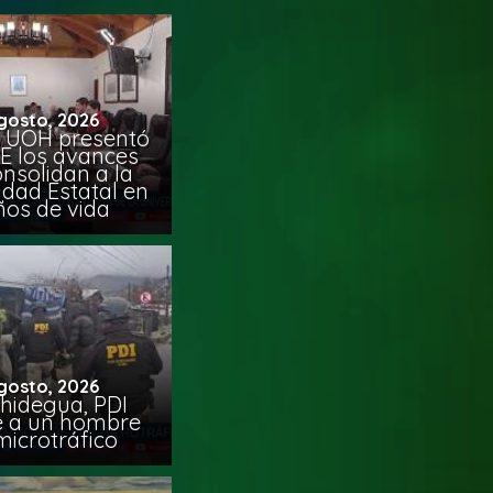
gosto, 2026
 UOH presentó
E los avances
nsolidan a la
idad Estatal en
ños de vida
gosto, 2026
chidegua, PDI
e a un hombre
microtráfico