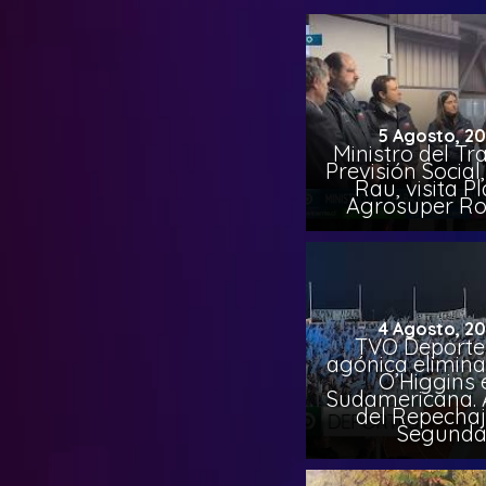
5 Agosto, 2
Ministro del Tr
Previsión Socia
Rau, visita P
Agrosuper Ro
4 Agosto, 2
TVO Deportes
agónica elimina
O’Higgins 
Sudamericana. A
del Repechaj
Segund