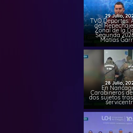
29 Julio, 20
TVO Deportes: A
del Repechaje
Zonal de la L
Segunda 202
Matías Garr
28 Julio, 20
En Nancag
Carabineros de
dos sujetos tra
servicent