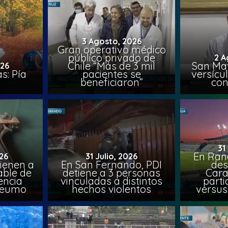
3 Agosto, 2026
Gran operativo médico
público privado de
2 A
Chile “Más de 3 mil
San Mat
026
s: Pía
pacientes se
versícul
beneficiaron”
con
31
En Ran
26
31 Julio, 2026
ienen a
En San Fernando, PDI
des
able de
detiene a 3 personas
Cara
encia
vinculadas a distintos
parti
Peumo
hechos violentos
versus