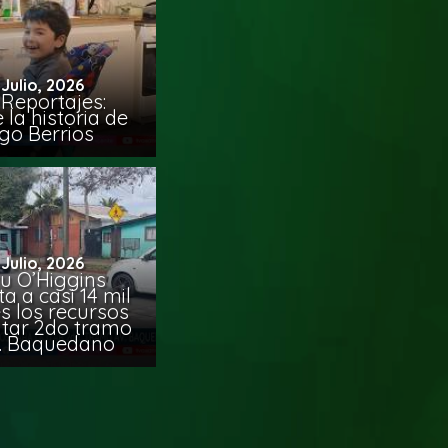
 Julio, 2026
Reportajes:
la historia de
go Berrios
 Julio, 2026
u O’Higgins
 a casi 14 mil
s los recursos
citar 2do tramo
. Baquedano