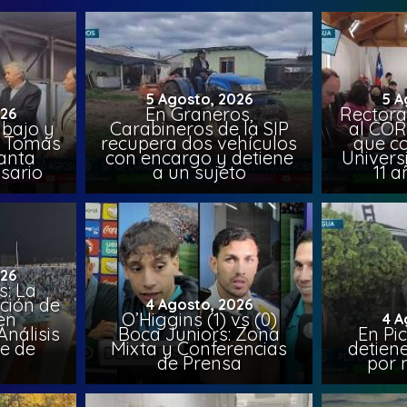
5 Agosto, 2026
5 A
En Graneros,
Rectora
026
abajo y
Carabineros de la SIP
al COR
l, Tomás
recupera dos vehículos
que co
lanta
con encargo y detiene
Univers
sario
a un sujeto
11 a
026
: La
ción de
4 Agosto, 2026
en
O’Higgins (1) vs (0)
4 A
nálisis
Boca Juniors: Zona
En Pi
e de
Mixta y Conferencias
detien
a
de Prensa
por 