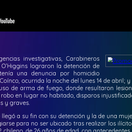
gencias investigativas, Carabineros
 O’Higgins lograron la detención de
tenía una denuncia por homicidio
oínco, ocurrida la noche del lunes 14 de abril; y 
uso de arma de fuego, donde resultaron lesion
, robo en lugar no habitado, disparos injustific
s y graves.
ue llegó a su fin con su detención y la de una mu
arse para no ser ubicado tras realizar los ilícit
P, chileno, de 26 años de edad, con antecedentes p