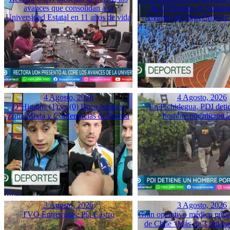
avances que consolidan a la
de O’Higgins en Sudame
Universidad Estatal en 11 años de vida
Análisis del Repechaje d
4 Agosto, 2026
4 Agosto, 2026
O’Higgins (1) vs (0) Boca Juniors:
En Pichidegua, PDI deti
Zona Mixta y Conferencias de Prensa
hombre por microtrá
3 Agosto, 2026
3 Agosto, 2026
TVO Entrevistas: Pía Castro
Gran operativo médico públ
de Chile “Más de 3 mil pac