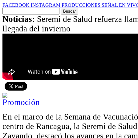
FACEBOOK
INSTAGRAM
PRODUCCIONES
SEÑAL EN VIV
Buscar
por:
Noticias:
Seremi de Salud refuerza llam
llegada del invierno
En el marco de la Semana de Vacunación
centro de Rancagua, la Seremi de Salu
Zavando, destacó los avances en la ca