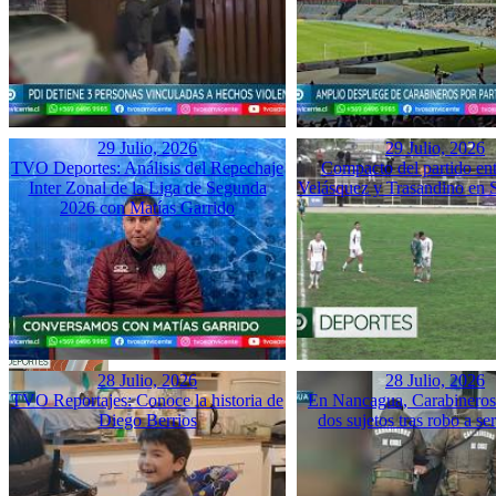
29 Julio, 2026
29 Julio, 2026
TVO Deportes: Análisis del Repechaje
Compacto del partido ent
Inter Zonal de la Liga de Segunda
Velásquez y Trasandino en 
2026 con Matías Garrido
28 Julio, 2026
28 Julio, 2026
TVO Reportajes: Conoce la historia de
En Nancagua, Carabineros 
Diego Berrios
dos sujetos tras robo a se