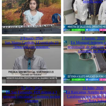
beneficiaron”
2 Agosto, 2026
1 Agosto, 2026
San Mateo Capítulo 14 versículo 23
En Mostazal detienen a
“Dios está con nosotros”
responsable de robo con 
cometido en Peu
31 Julio, 2026
31 Julio, 2026
En San Fernando, PDI detiene a 3
En Rancagua, Amplio desp
personas vinculadas a distintos hechos
Carabineros por partido 
violentos
versus Boca Junio