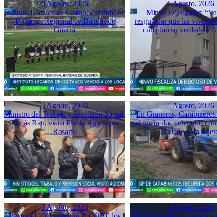
6 Agosto, 2026
6 Agosto, 2026
Instituto Lecaros de Coltauco triunfó en
Minvu O’Higgins: “Va
4º Camp. Regional de Bandas de
resguardar que las vivienda
Guerra
cumplan su verdadera f
5 Agosto, 2026
5 Agosto, 2026
Ministro del Trabajo y Previsión Social,
En Graneros, Carabineros 
Tomás Rau, visita Planta Agrosuper
recupera dos vehículos con
Rosario
detiene a un sujet
5 Agosto, 2026
4 Agosto, 2026
Rectora UOH presentó al CORE los
TVO Deportes: La agónica 