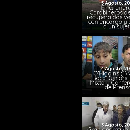
5 Agosto, 2
En Granero
Carabineros de
recupera dos ve
con encargo y 
a un suje
4 Agosto, 2
O’Higgins (1) 
Boca Juniors:
Mixta y Confer
de Prens
3 Agosto, 2
Gran operativo