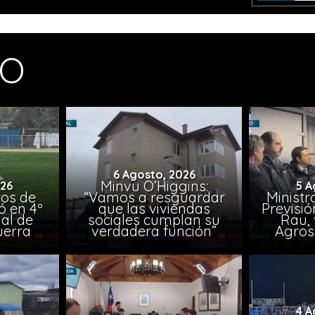
MO
6 Agosto, 2026
Minvu O’Higgins:
026
5 A
ros de
“Vamos a resguardar
Ministr
ó en 4º
que las viviendas
Previsió
al de
sociales cumplan su
Rau, 
uerra
verdadera función”
Agros
4 A