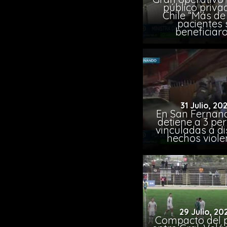
público priva
Chile “Más de 
pacientes 
beneficiar
31 Julio, 20
En San Fernand
detiene a 3 pe
vinculadas a di
hechos viole
29 Julio, 20
Compacto del p