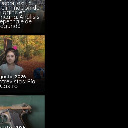
Deportes: La
 eliminación de
Higgins en
icana. Análisis
Repechaje de
Segunda
gosto, 2026
trevistas: Pía
Castro
gosto, 2026