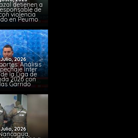
azal detienen a
responsable de
con violencia
ido en Peumo
 Julio, 2026
ortes: Análisis
pechaje Inter
de la Liga de
da 2026 con
ías Garrido
 Julio, 2026
Nancagua,