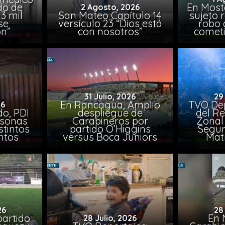
do de
En Most
2 Agosto, 2026
3 mil
San Mateo Capítulo 14
sujeto 
se
versículo 23 “Dios está
robo 
on”
con nosotros”
comet
31 Julio, 2026
29
En Rancagua, Amplio
TVO Dep
26
o, PDI
despliegue de
del Re
rsonas
Carabineros por
Zonal 
stintos
partido O’Higgins
Segun
ntos
versus Boca Juniors
Mat
26
28
artido
En 
28 Julio, 2026