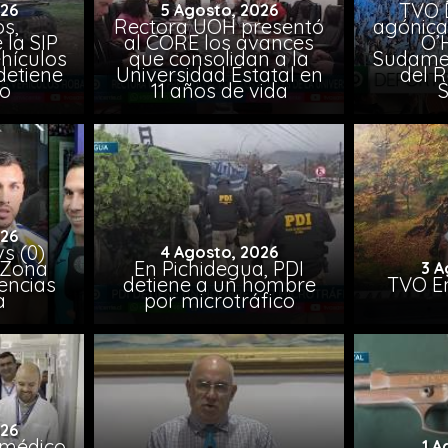
TVO 
026
5 Agosto, 2026
s,
Rectora UOH presentó
agónica
 la SIP
al CORE los avances
O’
hículos
que consolidan a la
Sudamer
detiene
Universidad Estatal en
del 
to
11 años de vida
026
vs (0)
4 Agosto, 2026
 Zona
En Pichidegua, PDI
3 A
encias
detiene a un hombre
TVO En
a
por microtráfico
026
 médico
1 A