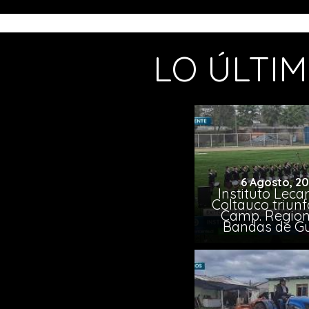
LO ÚLTI
6 Agosto, 2
Instituto Leca
Coltauco triunf
Camp. Region
Bandas de G