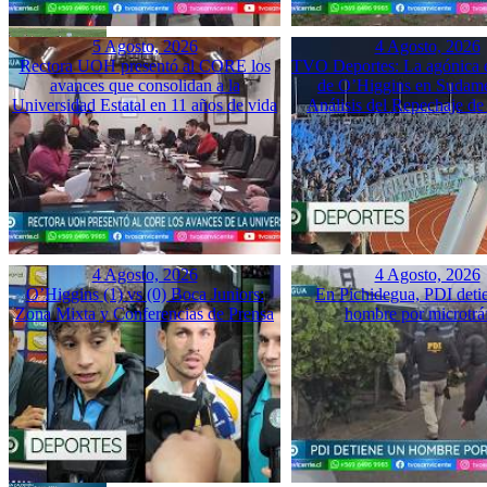
5 Agosto, 2026
4 Agosto, 2026
Rectora UOH presentó al CORE los
TVO Deportes: La agónica 
avances que consolidan a la
de O’Higgins en Sudame
Universidad Estatal en 11 años de vida
Análisis del Repechaje d
4 Agosto, 2026
4 Agosto, 2026
O’Higgins (1) vs (0) Boca Juniors:
En Pichidegua, PDI deti
Zona Mixta y Conferencias de Prensa
hombre por microtrá