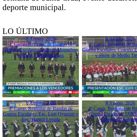
deporte municipal.
LO ÚLTIMO
8 Agosto, 2026
8 Agosto, 2026
4º Camp. Regional de Bandas de
4º Camp. Regional de B
Guerra Escolares: Instituto Monseñor
Guerra Escolares: Colegio El
Lecaros y Premiaciones
y Show de Medio Ti
8 Agosto, 2026
8 Agosto, 2026
4º Camp. Regional de Bandas de
4º Camp. Regional de B
Guerra Escolares: Esc. Luis Oyarzun y
Guerra Escolares: JAB 
Esc. Margot Loyola
Colegio El Salvad