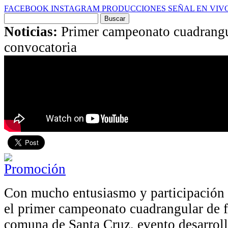
FACEBOOK
INSTAGRAM
PRODUCCIONES
SEÑAL EN VIV
Buscar
por:
Noticias:
Primer campeonato cuadrangul
convocatoria
Con mucho entusiasmo y participación d
el primer campeonato cuadrangular de f
comuna de Santa Cruz, evento desarrolla