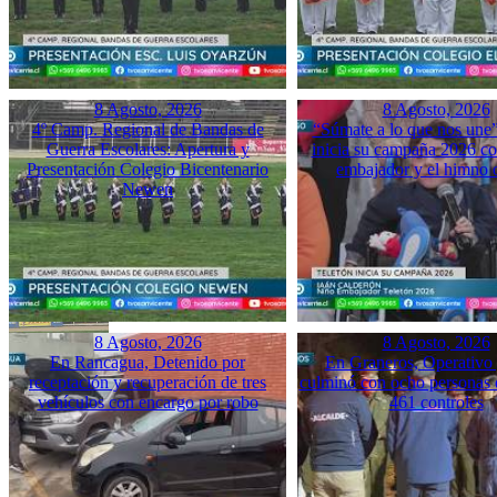
8 Agosto, 2026
8 Agosto, 2026
4º Camp. Regional de Bandas de
“Súmate a lo que nos une”
Guerra Escolares: Apertura y
inicia su campaña 2026 co
Presentación Colegio Bicentenario
embajador y el himno o
Newen
8 Agosto, 2026
8 Agosto, 2026
En Rancagua, Detenido por
En Graneros, Operativo 
receptación y recuperación de tres
culminó con ocho personas 
vehículos con encargo por robo
461 controles