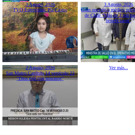
3 Agosto, 2026
3 Agosto, 2026
TVO Entrevistas: Pía Castro
Gran operativo médico públ
de Chile “Más de 3 mil pac
beneficiaron”
2 Agosto, 2026
Ver más...
San Mateo Capítulo 14 versículo 23
“Dios está con nosotros”