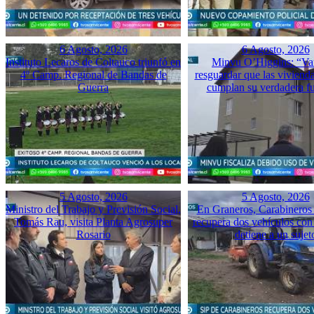
6 Agosto, 2026
6 Agosto, 2026
Instituto Lecaros de Coltauco triunfó en
Minvu O’Higgins: “Va
4º Camp. Regional de Bandas de
resguardar que las vivienda
Guerra
cumplan su verdadera f
5 Agosto, 2026
5 Agosto, 2026
Ministro del Trabajo y Previsión Social,
En Graneros, Carabineros 
Tomás Rau, visita Planta Agrosuper
recupera dos vehículos con
Rosario
detiene a un sujet