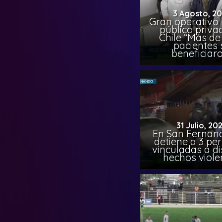
3 Agosto, 2
Gran operativo
público priva
Chile “Más de 
pacientes 
beneficiar
31 Julio, 20
En San Fernand
detiene a 3 pe
vinculadas a di
hechos viole