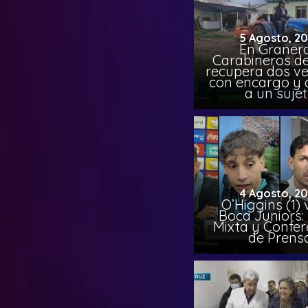
5 Agosto, 2
En Granero
Carabineros de
recupera dos ve
con encargo y 
a un suje
4 Agosto, 2
O’Higgins (1) 
Boca Juniors:
Mixta y Confer
de Prens