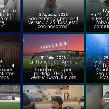
026
 médico
1 A
do de
En Most
2 Agosto, 2026
3 mil
San Mateo Capítulo 14
sujeto 
se
versículo 23 “Dios está
robo 
on”
con nosotros”
comet
31 Julio, 2026
29
En Rancagua, Amplio
TVO Dep
26
o, PDI
despliegue de
del Re
rsonas
Carabineros por
Zonal 
stintos
partido O’Higgins
Segun
ntos
versus Boca Juniors
Mat