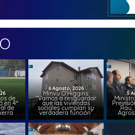
MO
6 Agosto, 2026
Minvu O’Higgins:
026
5 A
ros de
“Vamos a resguardar
Ministr
ó en 4º
que las viviendas
Previsió
al de
sociales cumplan su
Rau, 
uerra
verdadera función”
Agros