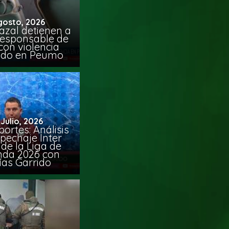
gosto, 2026
azal detienen a
responsable de
con violencia
ido en Peumo
 Julio, 2026
ortes: Análisis
pechaje Inter
de la Liga de
da 2026 con
ías Garrido