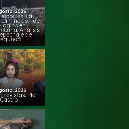
gosto, 2026
Deportes: La
 eliminación de
Higgins en
icana. Análisis
Repechaje de
Segunda
gosto, 2026
trevistas: Pía
Castro