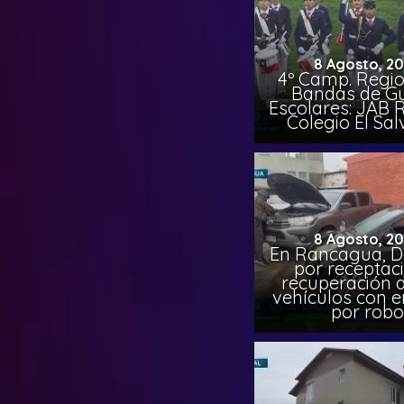
8 Agosto, 2
4º Camp. Regio
Bandas de G
Escolares: JAB 
Colegio El Sa
8 Agosto, 2
En Rancagua, D
por receptac
recuperación d
vehículos con 
por robo