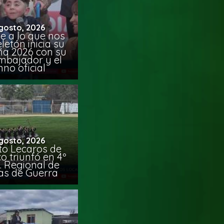
gosto, 2026
e a lo que nos
eletón inicia su
a 2026 con su
mbajador y el
no oficial
gosto, 2026
uto Lecaros de
o triunfó en 4º
 Regional de
s de Guerra