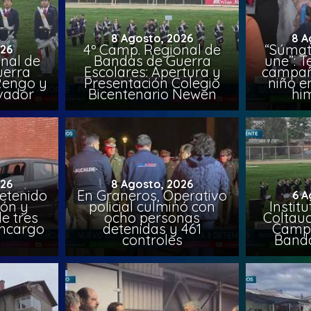
8 Agosto, 2026
8 A
4º Camp. Regional de
“Súmat
026
nal de
Bandas de Guerra
une”: T
uerra
Escolares: Apertura y
campañ
Rengo y
Presentación Colegio
niño e
lvador
Bicentenario Newen
him
026
8 Agosto, 2026
etenido
En Graneros, Operativo
6 A
ión y
policial culminó con
Instit
e tres
ocho personas
Coltauc
encargo
detenidas y 461
Camp.
controles
Banda