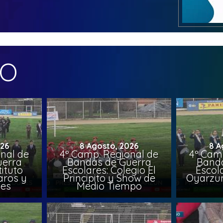
MO
026
8 Agosto, 2026
8 A
nal de
4º Camp. Regional de
4º Cam
uerra
Bandas de Guerra
Banda
tituto
Escolares: Colegio El
Escola
aros y
Principito y Show de
Oyarzun
nes
Medio Tiempo