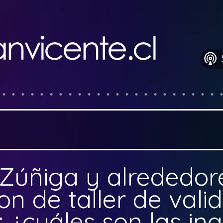
Zúñiga y alrededor
on de taller de vali
¿cuáles son las in