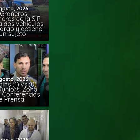
gosto, 2026
 Graneros,
eros de la SIP
a dos vehículos
argo y detiene
un sujeto
gosto, 2026
ins (1) vs (0)
Juniors: Zona
y Conferencias
e Prensa
gosto, 2026