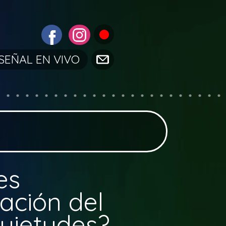
SEÑAL EN VIVO
es
dación del
quietudes?