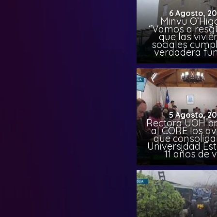
6 Agosto, 2
Minvu O’Higg
“Vamos a resg
que las vivi
sociales cump
verdadera fun
5 Agosto, 2
Rectora UOH p
al CORE los a
que consolida
Universidad Est
11 años de 