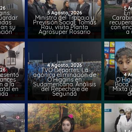
026
5 A
ins:
En
5 Agosto, 2026
uardar
Ministro del Trabajo y
Carabin
endas
Previsión Social, Tomás
recuper
lan su
Rau, visita Planta
con enc
ción”
Agrosuper Rosario
a 
4 Agosto, 2026
TVO Deportes: La
026
resentó
agónica eliminación de
4 A
vances
O’Higgins en
O’Higg
n a la
Sudamericana. Análisis
Boca 
atal en
del Repechaje de
Mixta 
vida
Segunda
d
3 A