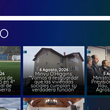
MO
6 Agosto, 2026
Minvu O’Higgins:
026
5 A
ros de
“Vamos a resguardar
Ministr
ó en 4º
que las viviendas
Previsió
al de
sociales cumplan su
Rau, 
uerra
verdadera función”
Agros