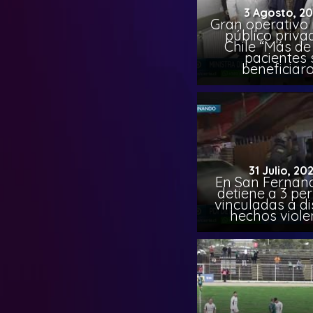
3 Agosto, 2
Gran operativo
público priva
Chile “Más de 
pacientes 
beneficiar
31 Julio, 20
En San Fernand
detiene a 3 pe
vinculadas a di
hechos viole