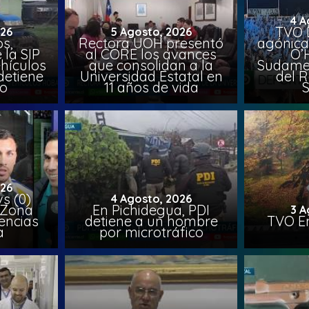
4 A
TVO 
026
5 Agosto, 2026
s,
Rectora UOH presentó
agónica
 la SIP
al CORE los avances
O’
hículos
que consolidan a la
Sudamer
detiene
Universidad Estatal en
del 
to
11 años de vida
026
vs (0)
4 Agosto, 2026
 Zona
En Pichidegua, PDI
3 A
encias
detiene a un hombre
TVO En
a
por microtráfico