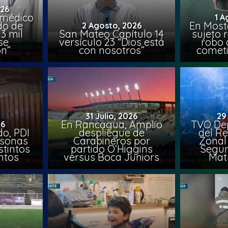
026
 médico
1 A
do de
En Most
2 Agosto, 2026
3 mil
San Mateo Capítulo 14
sujeto 
se
versículo 23 “Dios está
robo 
on”
con nosotros”
comet
31 Julio, 2026
29
En Rancagua, Amplio
TVO Dep
26
o, PDI
despliegue de
del Re
rsonas
Carabineros por
Zonal 
stintos
partido O’Higgins
Segun
ntos
versus Boca Juniors
Mat