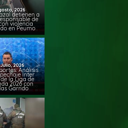
gosto, 2026
azal detienen a
responsable de
con violencia
ido en Peumo
 Julio, 2026
ortes: Análisis
pechaje Inter
de la Liga de
da 2026 con
ías Garrido