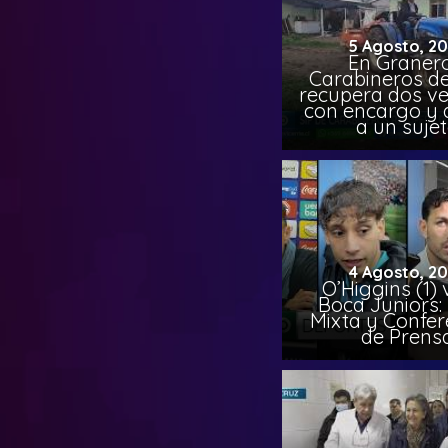
5 Agosto, 2
En Granero
Carabineros de
recupera dos ve
con encargo y 
a un suje
4 Agosto, 2
O’Higgins (1) 
Boca Juniors:
Mixta y Confer
de Prens