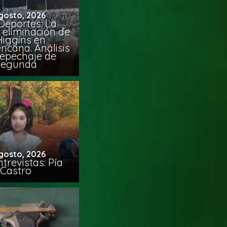
gosto, 2026
Deportes: La
 eliminación de
Higgins en
icana. Análisis
Repechaje de
Segunda
gosto, 2026
trevistas: Pía
Castro