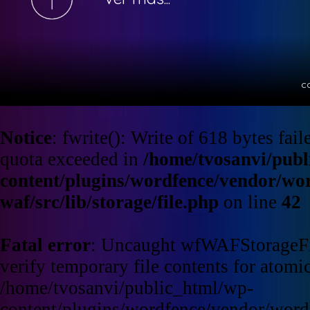
c
Notice
: fwrite(): Write of 618 bytes fa
quota exceeded in
/home/tvosanvi/publ
content/plugins/wordfence/vendor/wo
waf/src/lib/storage/file.php
on line
42
Fatal error
: Uncaught wfWAFStorageFi
verify temporary file contents for atomic
/home/tvosanvi/public_html/wp-
content/plugins/wordfence/vendor/word