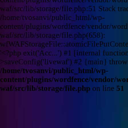
waf/src/lib/storage/file.php:51 Stack tra
/home/tvosanvi/public_html/wp-
content/plugins/wordfence/vendor/word
waf/src/lib/storage/file.php(658):
wfWAFStorageFile::atomicFilePutContent
'<?php exit('Acc...') #1 [internal funct
>saveConfig('livewaf') #2 {main} throw
/home/tvosanvi/public_html/wp-
content/plugins/wordfence/vendor/wo
waf/src/lib/storage/file.php
on line
51