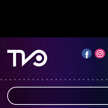
Notice
: fwrite(): Write of 618 bytes fa
quota exceeded in
/home/tvosanvi/publ
content/plugins/wordfence/vendor/wo
waf/src/lib/storage/file.php
on line
42