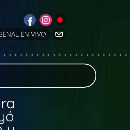
SEÑAL EN VIVO
ira
uyó
n y