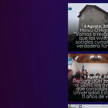
6 Agosto, 2
Minvu O’Higg
“Vamos a resg
que las vivi
sociales cump
verdadera fun
5 Agosto, 2
Rectora UOH p
al CORE los a
que consolida
Universidad Est
11 años de 