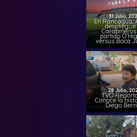
31 Julio, 20
En Rancagua, 
despliegue
Carabineros
partido O’Hi
versus Boca J
28 Julio, 20
TVO Reporta
Conoce la hist
Diego Berr