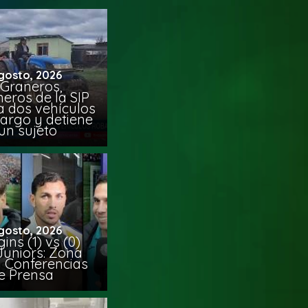
gosto, 2026
 Graneros,
eros de la SIP
a dos vehículos
argo y detiene
un sujeto
gosto, 2026
ins (1) vs (0)
Juniors: Zona
y Conferencias
e Prensa