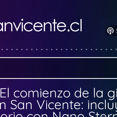
El comienzo de la g
n San Vicente: incl
orio con Nano Ster