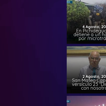
4 Agosto, 2
En Pichidegua
detiene a un 
por microtrá
2 Agosto, 2
San Mateo Capí
versículo 23 “Di
con nosotr