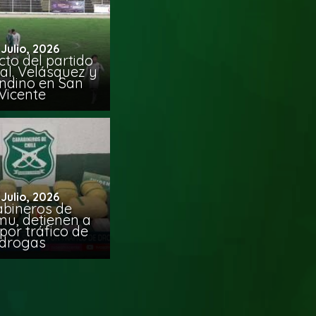
 Julio, 2026
to del partido
al. Velásquez y
ndino en San
Vicente
 Julio, 2026
abineros de
mu, detienen a
por tráfico de
drogas