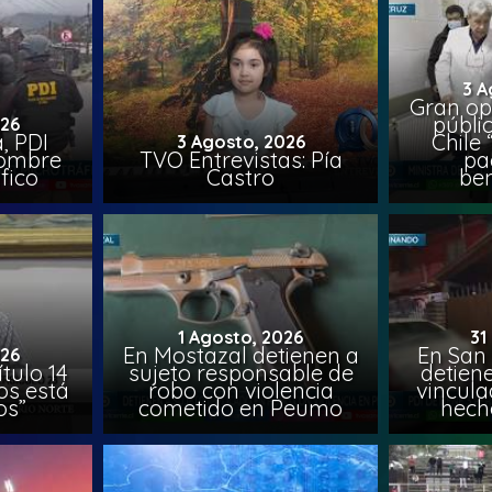
3 A
Gran op
públi
026
, PDI
Chile 
3 Agosto, 2026
hombre
TVO Entrevistas: Pía
pa
fico
Castro
ben
1 Agosto, 2026
31
En Mostazal detienen a
En San
026
tulo 14
sujeto responsable de
detien
os está
robo con violencia
vincula
os”
cometido en Peumo
hech