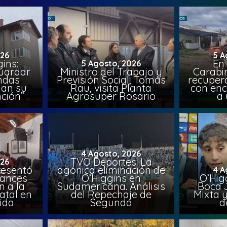
026
5 A
ins:
En
5 Agosto, 2026
uardar
Ministro del Trabajo y
Carabin
endas
Previsión Social, Tomás
recuper
lan su
Rau, visita Planta
con enc
ción”
Agrosuper Rosario
a 
4 Agosto, 2026
TVO Deportes: La
026
resentó
agónica eliminación de
4 A
vances
O’Higgins en
O’Higg
n a la
Sudamericana. Análisis
Boca 
atal en
del Repechaje de
Mixta 
vida
Segunda
d