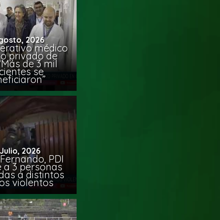
gosto, 2026
erativo médico
co privado de
“Más de 3 mil
cientes se
eficiaron”
 Julio, 2026
 Fernando, PDI
e a 3 personas
das a distintos
os violentos