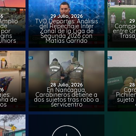
26
29 Julio, 2026
Amplio
TVO Deportes: Análisis
29
 de
del Repechaje Inter
Compac
 por
Zonal de la Liga de
entre Gr
ggins
Segunda 2026 con
Trasa
uniors
Matías Garrido
28 Julio, 2026
28
En Nancagua,
Car
26
jes:
Carabineros detiene a
Pichile
oria de
dos sujetos tras robo a
sujeto 
ios
servicentro