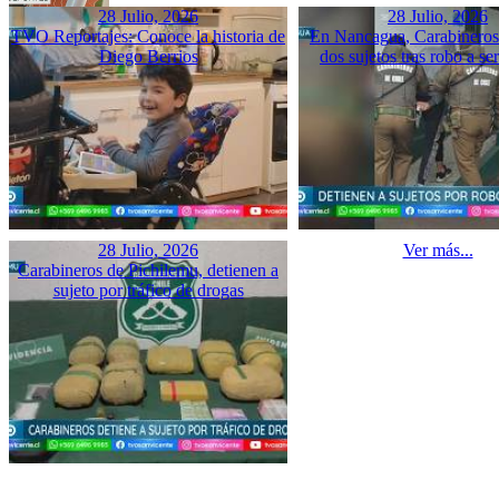
28 Julio, 2026
28 Julio, 2026
TVO Reportajes: Conoce la historia de
En Nancagua, Carabineros 
Diego Berrios
dos sujetos tras robo a se
28 Julio, 2026
Ver más...
Carabineros de Pichilemu, detienen a
sujeto por tráfico de drogas