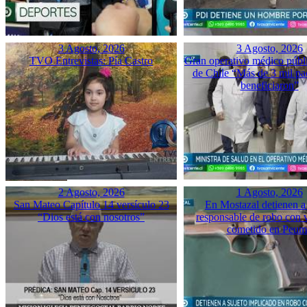
3 Agosto, 2026
3 Agosto, 2026
TVO Entrevistas: Pía Castro
Gran operativo médico públ
de Chile “Más de 3 mil pac
beneficiaron”
2 Agosto, 2026
1 Agosto, 2026
San Mateo Capítulo 14 versículo 23
En Mostazal detienen a
“Dios está con nosotros”
responsable de robo con 
cometido en Peu