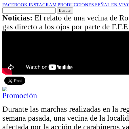
FACEBOOK
INSTAGRAM
PRODUCCIONES
SEÑAL EN VIV
Buscar
por:
Noticias:
El relato de una vecina de Ro
gas directo a los ojos por parte de F.F.E
Durante las marchas realizadas en la re
semana pasada, una vecina de la localid
afectada por la acción de carabineros y