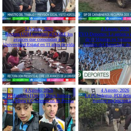
5 Agosto, 2026
4 Agosto, 2026
Rectora UOH presentó al CORE los
TVO Deportes: La agónica 
avances que consolidan a la
de O’Higgins en Sudame
Universidad Estatal en 11 años de vida
Análisis del Repechaje d
4 Agosto, 2026
4 Agosto, 2026
O’Higgins (1) vs (0) Boca Juniors:
En Pichidegua, PDI deti
Zona Mixta y Conferencias de Prensa
hombre por microtrá