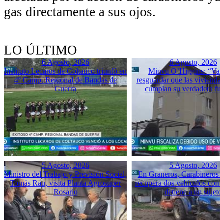
gas directamente a sus ojos.
LO ÚLTIMO
6 Agosto, 2026
6 Agosto, 2026
Instituto Lecaros de Coltauco triunfó en
Minvu O’Higgins: “Va
4º Camp. Regional de Bandas de
resguardar que las vivienda
Guerra
cumplan su verdadera f
5 Agosto, 2026
5 Agosto, 2026
Ministro del Trabajo y Previsión Social,
En Graneros, Carabineros 
Tomás Rau, visita Planta Agrosuper
recupera dos vehículos con
Rosario
detiene a un sujet