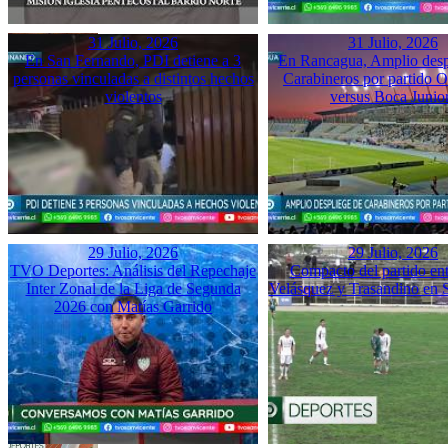
31 Julio, 2026
31 Julio, 2026
En San Fernando, PDI detiene a 3
En Rancagua, Amplio desp
personas vinculadas a distintos hechos
Carabineros por partido 
violentos
versus Boca Junio
29 Julio, 2026
29 Julio, 2026
TVO Deportes: Análisis del Repechaje
Compacto del partido ent
Inter Zonal de la Liga de Segunda
Velásquez y Trasandino en 
2026 con Matías Garrido