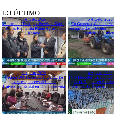
LO ÚLTIMO
5 Agosto, 2026
5 Agosto, 2026
Ministro del Trabajo y Previsión Social,
En Graneros, Carabineros 
Tomás Rau, visita Planta Agrosuper
recupera dos vehículos con
Rosario
detiene a un sujet
5 Agosto, 2026
4 Agosto, 2026
Rectora UOH presentó al CORE los
TVO Deportes: La agónica 
avances que consolidan a la
de O’Higgins en Sudame
Universidad Estatal en 11 años de vida
Análisis del Repechaje d