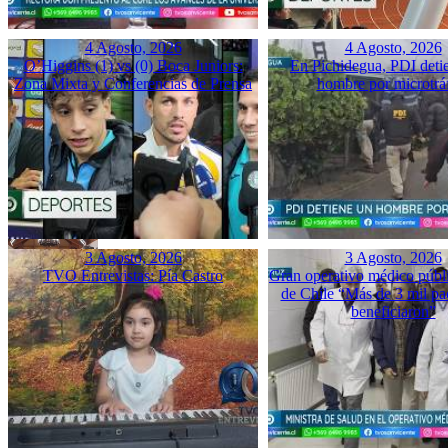
4 Agosto, 2026
4 Agosto, 2026
O’Higgins (1) vs (0) Boca Juniors:
En Pichidegua, PDI deti
Zona Mixta y Conferencias de Prensa
hombre por microtrá
3 Agosto, 2026
3 Agosto, 2026
TVO Entrevistas: Pía Castro
Gran operativo médico públ
de Chile “Más de 3 mil pac
beneficiaron”