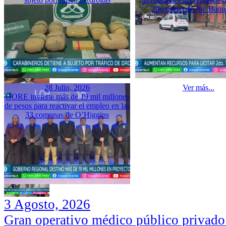
2do tramo de Av. Baq
28 Julio, 2026
Ver más...
GORE invierte más de 19 mil millones
de pesos para reactivar el empleo en las
33 comunas de O’Higgins
3 Agosto, 2026
Gran operativo médico público privado