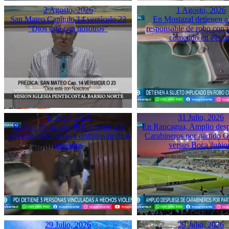
2 Agosto, 2026
1 Agosto, 2026
San Mateo Capítulo 14 versículo 23
En Mostazal detienen a
“Dios está con nosotros”
responsable de robo con 
cometido en Peu
31 Julio, 2026
31 Julio, 2026
En San Fernando, PDI detiene a 3
En Rancagua, Amplio desp
personas vinculadas a distintos hechos
Carabineros por partido 
violentos
versus Boca Junio
29 Julio, 2026
29 Julio, 2026