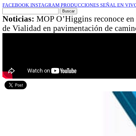
FACEBOOK
INSTAGRAM
PRODUCCIONES
SEÑAL EN VIV
Buscar
por:
Noticias:
MOP O’Higgins reconoce en t
de Vialidad en pavimentación de camino