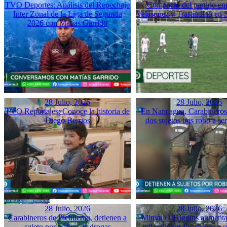
TVO Deportes: Análisis del Repechaje
Compacto del partido ent
Inter Zonal de la Liga de Segunda
Velásquez y Trasandino en 
2026 con Matías Garrido
28 Julio, 2026
28 Julio, 2026
TVO Reportajes: Conoce la historia de
En Nancagua, Carabineros 
Diego Berrios
dos sujetos tras robo a se
28 Julio, 2026
28 Julio, 2026
Carabineros de Pichilemu, detienen a
Minvu O’Higgins aumenta 
sujeto por tráfico de drogas
mil millones los recursos pa