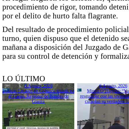
procedimiento de rigor, tomando deten
por el delito de hurto falta flagrante.
Del resultado de procedimiento policial 
turno, quien dispuso que el detenido se
mañana a disposición del Juzgado de Ga
para su control de detención y formaliz
LO ÚLTIMO
6 Agosto, 2026
6 Agosto, 2026
Instituto Lecaros de Coltauco triunfó en
Minvu O’Higgins: “Va
4º Camp. Regional de Bandas de
resguardar que las vivienda
Guerra
cumplan su verdadera f