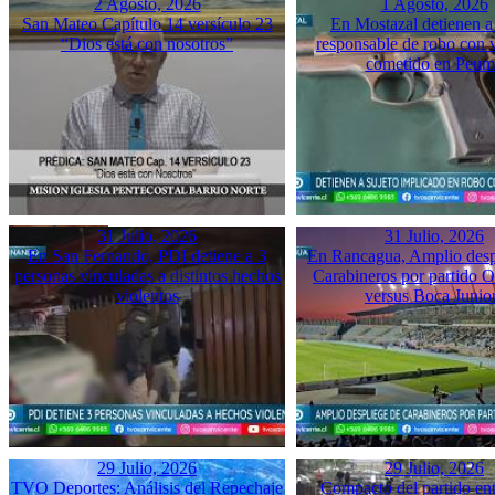
2 Agosto, 2026
1 Agosto, 2026
San Mateo Capítulo 14 versículo 23
En Mostazal detienen a
“Dios está con nosotros”
responsable de robo con 
cometido en Peu
31 Julio, 2026
31 Julio, 2026
En San Fernando, PDI detiene a 3
En Rancagua, Amplio desp
personas vinculadas a distintos hechos
Carabineros por partido 
violentos
versus Boca Junio
29 Julio, 2026
29 Julio, 2026
TVO Deportes: Análisis del Repechaje
Compacto del partido ent