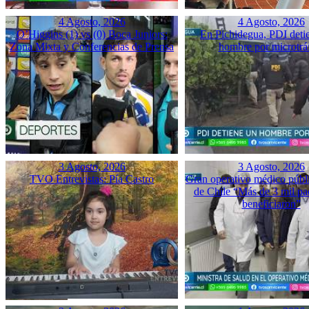
4 Agosto, 2026
4 Agosto, 2026
O’Higgins (1) vs (0) Boca Juniors:
En Pichidegua, PDI deti
Zona Mixta y Conferencias de Prensa
hombre por microtrá
3 Agosto, 2026
3 Agosto, 2026
TVO Entrevistas: Pía Castro
Gran operativo médico públ
de Chile “Más de 3 mil pac
beneficiaron”