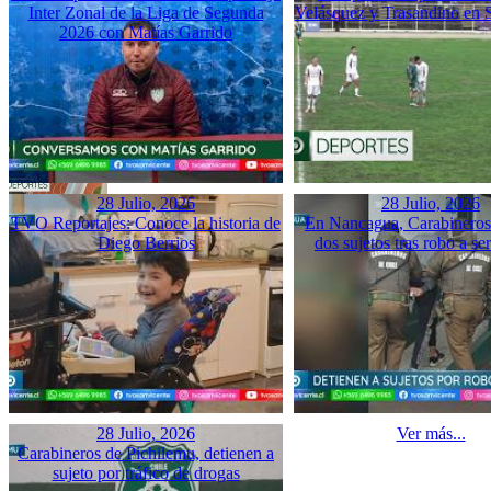
Inter Zonal de la Liga de Segunda
Velásquez y Trasandino en 
2026 con Matías Garrido
28 Julio, 2026
28 Julio, 2026
TVO Reportajes: Conoce la historia de
En Nancagua, Carabineros 
Diego Berrios
dos sujetos tras robo a se
28 Julio, 2026
Ver más...
Carabineros de Pichilemu, detienen a
sujeto por tráfico de drogas