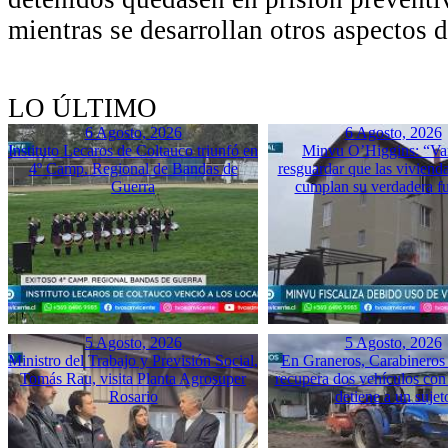
mientras se desarrollan otros aspectos d
LO ÚLTIMO
6 Agosto, 2026
6 Agosto, 2026
Instituto Lecaros de Coltauco triunfó en
Minvu O’Higgins: “Va
4º Camp. Regional de Bandas de
resguardar que las vivienda
Guerra
cumplan su verdadera f
5 Agosto, 2026
5 Agosto, 2026
Ministro del Trabajo y Previsión Social,
En Graneros, Carabineros 
Tomás Rau, visita Planta Agrosuper
recupera dos vehículos con
Rosario
detiene a un sujet