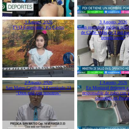
3 Agosto, 2026
3 Agosto, 2026
TVO Entrevistas: Pía Castro
Gran operativo médico públ
de Chile “Más de 3 mil pac
beneficiaron”
2 Agosto, 2026
1 Agosto, 2026
San Mateo Capítulo 14 versículo 23
En Mostazal detienen a
“Dios está con nosotros”
responsable de robo con 
cometido en Peu