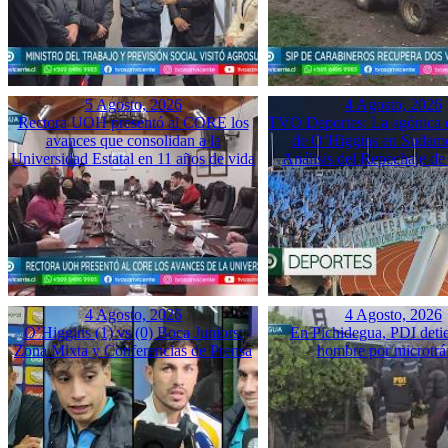
5 Agosto, 2026
4 Agosto, 2026
Rectora UOH presentó al CORE los
TVO Deportes: La agónica 
avances que consolidan a la
de O’Higgins en Sudame
Universidad Estatal en 11 años de vida
Análisis del Repechaje d
4 Agosto, 2026
4 Agosto, 2026
O’Higgins (1) vs (0) Boca Juniors:
En Pichidegua, PDI deti
Zona Mixta y Conferencias de Prensa
hombre por microtrá