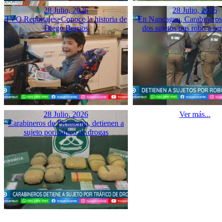
28 Julio, 2026
28 Julio, 2026
TVO Reportajes: Conoce la historia de
En Nancagua, Carabineros 
Diego Berrios
dos sujetos tras robo a se
28 Julio, 2026
Ver más...
Carabineros de Pichilemu, detienen a
sujeto por tráfico de drogas