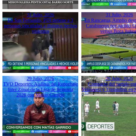
31 Julio, 2026
31 Julio, 2026
En San Fernando, PDI detiene a 3
En Rancagua, Amplio desp
personas vinculadas a distintos hechos
Carabineros por partido 
violentos
versus Boca Junio
29 Julio, 2026
29 Julio, 2026
TVO Deportes: Análisis del Repechaje
Compacto del partido ent
Inter Zonal de la Liga de Segunda
Velásquez y Trasandino en 
2026 con Matías Garrido