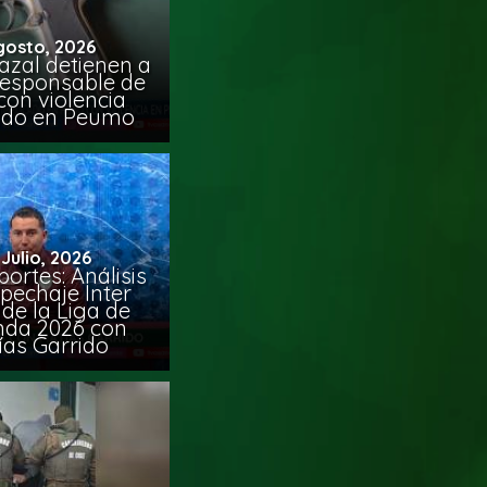
gosto, 2026
azal detienen a
responsable de
con violencia
ido en Peumo
 Julio, 2026
ortes: Análisis
pechaje Inter
de la Liga de
da 2026 con
ías Garrido