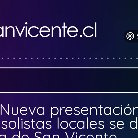
Nueva presentació
olistas locales se d
za de San Vicente