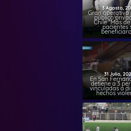
3 Agosto, 2
Gran operativo
público priva
Chile “Más de 
pacientes 
beneficiar
31 Julio, 20
En San Fernand
detiene a 3 pe
vinculadas a di
hechos viole