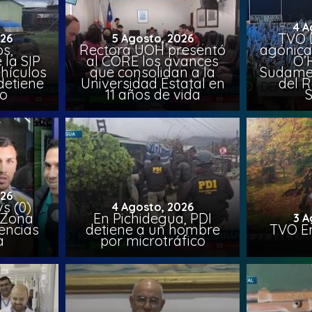
4 A
TVO 
026
5 Agosto, 2026
s,
Rectora UOH presentó
agónica
 la SIP
al CORE los avances
O’
hículos
que consolidan a la
Sudamer
detiene
Universidad Estatal en
del 
to
11 años de vida
026
vs (0)
4 Agosto, 2026
 Zona
En Pichidegua, PDI
3 A
encias
detiene a un hombre
TVO En
a
por microtráfico