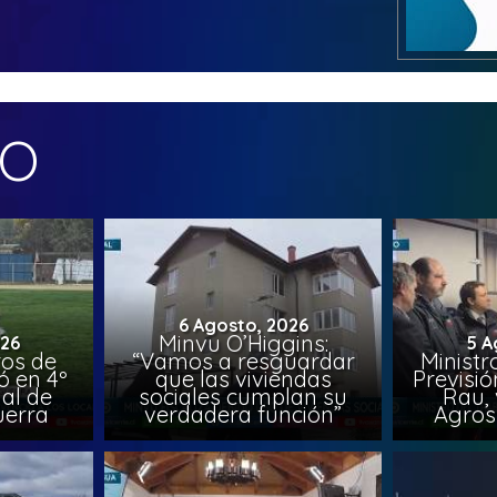
MO
6 Agosto, 2026
Minvu O’Higgins:
026
5 A
ros de
“Vamos a resguardar
Ministr
ó en 4º
que las viviendas
Previsió
al de
sociales cumplan su
Rau, 
uerra
verdadera función”
Agros