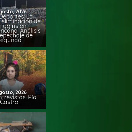
gosto, 2026
Deportes: La
 eliminación de
Higgins en
icana. Análisis
Repechaje de
Segunda
gosto, 2026
trevistas: Pía
Castro