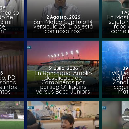
026
 médico
1 A
do de
En Most
2 Agosto, 2026
3 mil
San Mateo Capítulo 14
sujeto 
se
versículo 23 “Dios está
robo 
on”
con nosotros”
comet
31 Julio, 2026
29
En Rancagua, Amplio
TVO Dep
26
o, PDI
despliegue de
del Re
rsonas
Carabineros por
Zonal 
stintos
partido O’Higgins
Segun
ntos
versus Boca Juniors
Mat