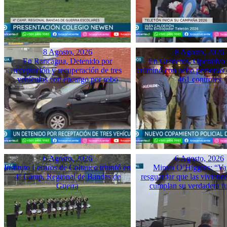
8 Agosto, 2026
8 Agosto, 2026
En Rancagua, Detenido por
En Graneros, Operativo 
receptación y recuperación de tres
culminó con ocho personas 
vehículos con encargo por robo
461 controles
6 Agosto, 2026
6 Agosto, 2026
Instituto Lecaros de Coltauco triunfó en
Minvu O’Higgins: “Va
4º Camp. Regional de Bandas de
resguardar que las vivienda
Guerra
cumplan su verdadera f