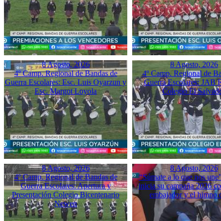
8 Agosto, 2026
8 Agosto, 2026
4º Camp. Regional de Bandas de
4º Camp. Regional de B
Guerra Escolares: Esc. Luis Oyarzun y
Guerra Escolares: JAB 
Esc. Margot Loyola
Colegio El Salvad
8 Agosto, 2026
8 Agosto, 2026
4º Camp. Regional de Bandas de
“Súmate a lo que nos une”
Guerra Escolares: Apertura y
inicia su campaña 2026 co
Presentación Colegio Bicentenario
embajador y el himno o
Newen