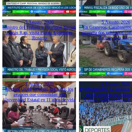
5 Agosto, 2026
5 Agosto, 2026
Ministro del Trabajo y Previsión Social,
En Graneros, Carabineros 
Tomás Rau, visita Planta Agrosuper
recupera dos vehículos con
Rosario
detiene a un sujet
5 Agosto, 2026
4 Agosto, 2026
Rectora UOH presentó al CORE los
TVO Deportes: La agónica 
avances que consolidan a la
de O’Higgins en Sudame
Universidad Estatal en 11 años de vida
Análisis del Repechaje d