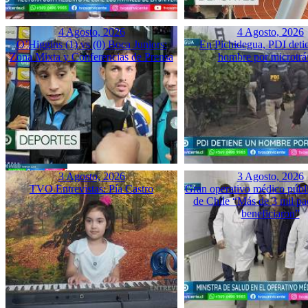
4 Agosto, 2026
4 Agosto, 2026
O’Higgins (1) vs (0) Boca Juniors:
En Pichidegua, PDI deti
Zona Mixta y Conferencias de Prensa
hombre por microtrá
3 Agosto, 2026
3 Agosto, 2026
TVO Entrevistas: Pía Castro
Gran operativo médico públ
de Chile “Más de 3 mil pac
beneficiaron”