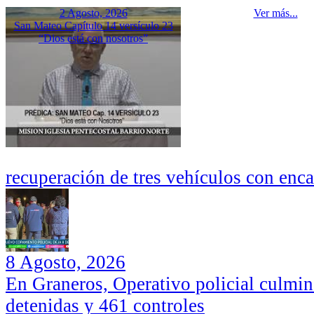
2 Agosto, 2026
Ver más...
San Mateo Capítulo 14 versículo 23
“Dios está con nosotros”
recuperación de tres vehículos con enc
8 Agosto, 2026
En Graneros, Operativo policial culmi
detenidas y 461 controles