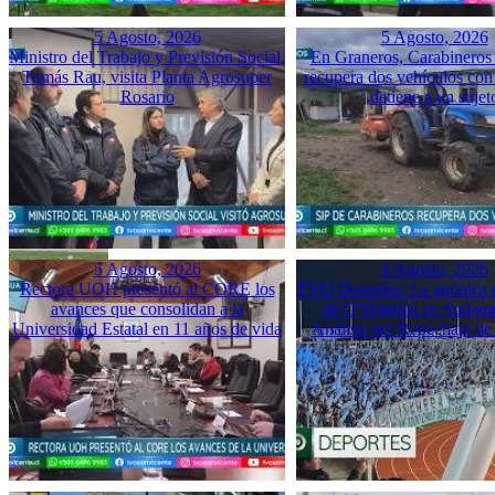
5 Agosto, 2026
5 Agosto, 2026
Ministro del Trabajo y Previsión Social,
En Graneros, Carabineros 
Tomás Rau, visita Planta Agrosuper
recupera dos vehículos con
Rosario
detiene a un sujet
5 Agosto, 2026
4 Agosto, 2026
Rectora UOH presentó al CORE los
TVO Deportes: La agónica 
avances que consolidan a la
de O’Higgins en Sudame
Universidad Estatal en 11 años de vida
Análisis del Repechaje d