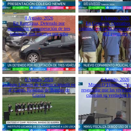
8 Agosto, 2026
8 Agosto, 2026
En Rancagua, Detenido por
En Graneros, Operativo 
receptación y recuperación de tres
culminó con ocho personas 
vehículos con encargo por robo
461 controles
6 Agosto, 2026
6 Agosto, 2026
Instituto Lecaros de Coltauco triunfó en
Minvu O’Higgins: “Va
4º Camp. Regional de Bandas de
resguardar que las vivienda
Guerra
cumplan su verdadera f