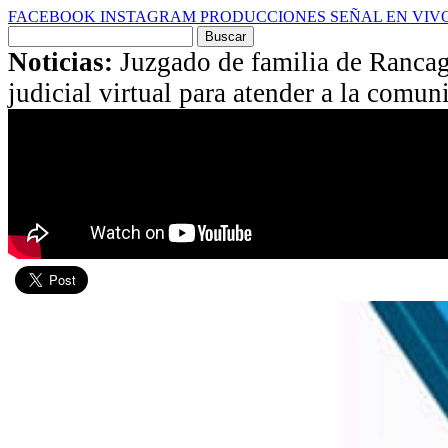
FACEBOOK
INSTAGRAM
PRODUCCIONES
SEÑAL EN VIV
Buscar
por:
Noticias:
Juzgado de familia de Rancag
judicial virtual para atender a la comun