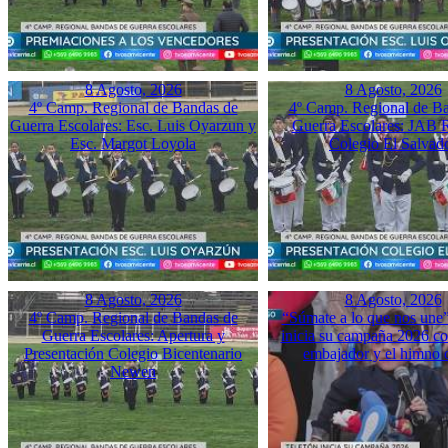
8 Agosto, 2026
8 Agosto, 2026
4º Camp. Regional de Bandas de
4º Camp. Regional de B
Guerra Escolares: Esc. Luis Oyarzun y
Guerra Escolares: JAB 
Esc. Margot Loyola
Colegio El Salvad
8 Agosto, 2026
8 Agosto, 2026
4º Camp. Regional de Bandas de
“Súmate a lo que nos une”
Guerra Escolares: Apertura y
inicia su campaña 2026 co
Presentación Colegio Bicentenario
embajador y el himno o
Newen