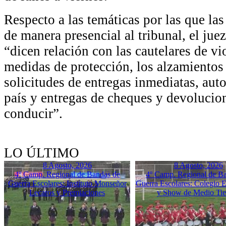
Respecto a las temáticas por las que la
de manera presencial al tribunal, el ju
“dicen relación con las cautelares de vi
medidas de protección, los alzamientos 
solicitudes de entregas inmediatas, auto
país y entregas de cheques y devolucion
conducir”.
LO ÚLTIMO
8 Agosto, 2026
8 Agosto, 2026
4º Camp. Regional de Bandas de
4º Camp. Regional de B
Guerra Escolares: Instituto Monseñor
Guerra Escolares: Colegio El
Lecaros y Premiaciones
y Show de Medio Ti