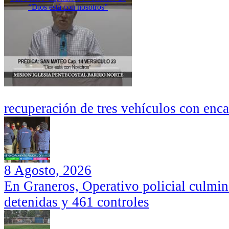
“Dios está con nosotros”
recuperación de tres vehículos con enc
8 Agosto, 2026
En Graneros, Operativo policial culmi
detenidas y 461 controles