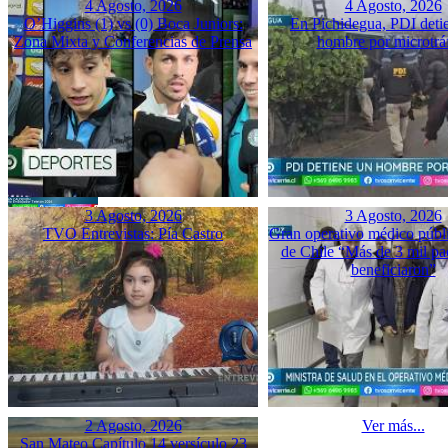
4 Agosto, 2026
4 Agosto, 2026
O’Higgins (1) vs (0) Boca Juniors:
En Pichidegua, PDI deti
Zona Mixta y Conferencias de Prensa
hombre por microtrá
3 Agosto, 2026
3 Agosto, 2026
TVO Entrevistas: Pía Castro
Gran operativo médico públ
de Chile “Más de 3 mil pac
beneficiaron”
2 Agosto, 2026
Ver más...
San Mateo Capítulo 14 versículo 23