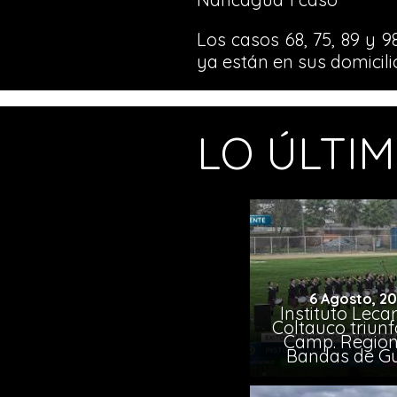
Los casos 68, 75, 89 y 
ya están en sus domicil
LO ÚLTI
6 Agosto, 2
Instituto Leca
Coltauco triunf
Camp. Region
Bandas de G