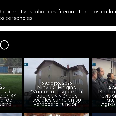
98 por motivos laborales fueron atendidos en la 
ios personales
MO
6 Agosto, 2026
Minvu O’Higgins:
026
5 A
ros de
“Vamos a resguardar
Ministr
ó en 4º
que las viviendas
Previsió
al de
sociales cumplan su
Rau, 
uerra
verdadera función”
Agros