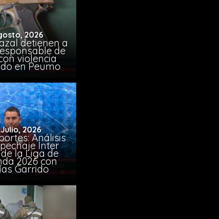
gosto, 2026
azal detienen a
responsable de
con violencia
ido en Peumo
 Julio, 2026
ortes: Análisis
pechaje Inter
de la Liga de
da 2026 con
ías Garrido