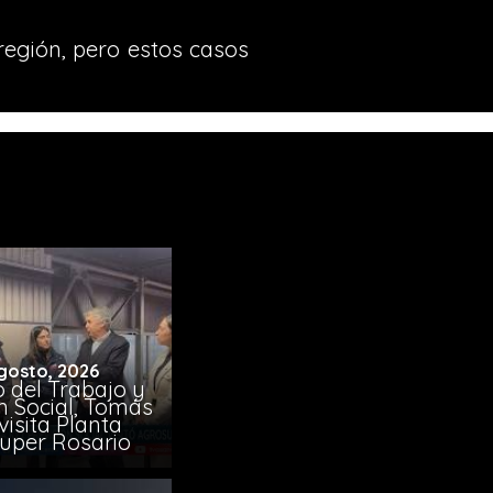
región, pero estos casos
gosto, 2026
o del Trabajo y
n Social, Tomás
visita Planta
uper Rosario