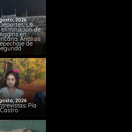
gosto, 2026
Deportes: La
 eliminación de
Higgins en
icana. Análisis
Repechaje de
Segunda
gosto, 2026
trevistas: Pía
Castro