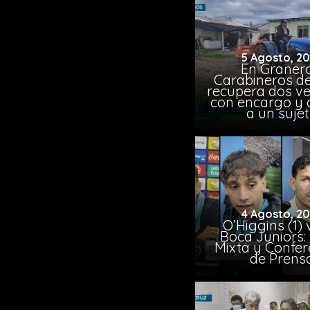
5 Agosto, 2
En Granero
Carabineros de
recupera dos ve
con encargo y 
a un suje
4 Agosto, 2
O’Higgins (1) 
Boca Juniors:
Mixta y Confer
de Prens