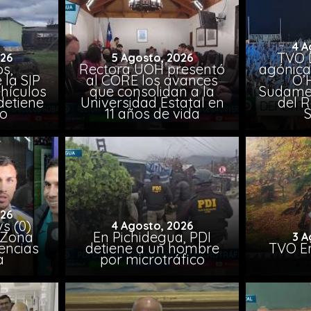
4 A
TVO 
026
5 Agosto, 2026
s,
Rectora UOH presentó
agónica
 la SIP
al CORE los avances
O’
hículos
que consolidan a la
Sudamer
detiene
Universidad Estatal en
del 
to
11 años de vida
026
vs (0)
4 Agosto, 2026
 Zona
En Pichidegua, PDI
3 A
encias
detiene a un hombre
TVO En
a
por microtráfico