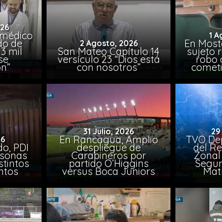
026
 médico
1 A
do de
En Most
2 Agosto, 2026
3 mil
San Mateo Capítulo 14
sujeto 
se
versículo 23 “Dios está
robo 
on”
con nosotros”
comet
31 Julio, 2026
29
En Rancagua, Amplio
TVO Dep
26
o, PDI
despliegue de
del Re
rsonas
Carabineros por
Zonal 
stintos
partido O’Higgins
Segun
ntos
versus Boca Juniors
Mat