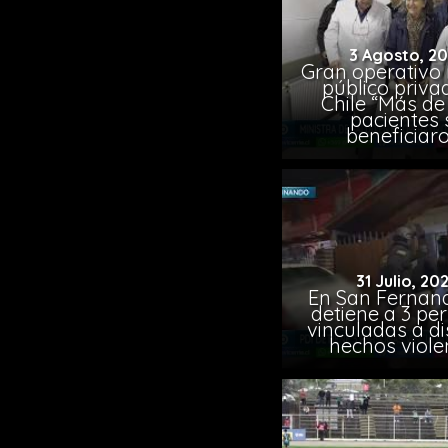
3 Agosto, 2
Gran operativo
público priva
Chile “Más de 
pacientes 
beneficiar
31 Julio, 20
En San Fernand
detiene a 3 pe
vinculadas a di
hechos viole