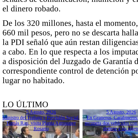
el dinero robado.
De los 320 millones, hasta el momento,
660 mil pesos, pero no se descarta hall
la PDI señaló que aún restan diligencias
a cabo. En lo que respecta a los imput
a disposición del Juzgado de Garantía 
correspondiente control de detención po
lugar no habitado.
LO ÚLTIMO
5 Agosto, 2026
5 Agosto, 2026
Ministro del Trabajo y Previsión Social,
En Graneros, Carabineros 
Tomás Rau, visita Planta Agrosuper
recupera dos vehículos con
Rosario
detiene a un sujet