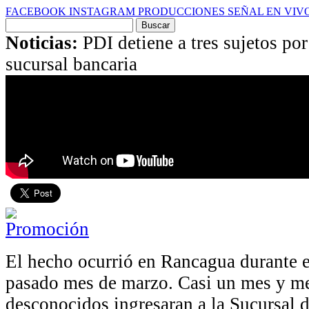
FACEBOOK
INSTAGRAM
PRODUCCIONES
SEÑAL EN VIV
Buscar
por:
Noticias:
PDI detiene a tres sujetos po
sucursal bancaria
El hecho ocurrió en Rancagua durante e
pasado mes de marzo. Casi un mes y m
desconocidos ingresaran a la Sucursal 