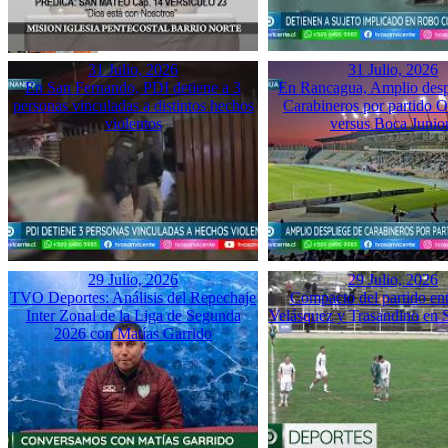
31 Julio, 2026
31 Julio, 2026
En San Fernando, PDI detiene a 3
En Rancagua, Amplio desp
personas vinculadas a distintos hechos
Carabineros por partido 
violentos
versus Boca Junio
29 Julio, 2026
29 Julio, 2026
TVO Deportes: Análisis del Repechaje
Compacto del partido ent
Inter Zonal de la Liga de Segunda
Velásquez y Trasandino en 
2026 con Matías Garrido