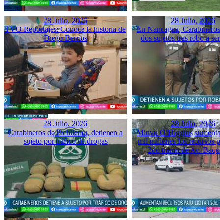
28 Julio, 2026
28 Julio, 2026
TVO Reportajes: Conoce la historia de
En Nancagua, Carabineros 
Diego Berrios
dos sujetos tras robo a se
28 Julio, 2026
28 Julio, 2026
Carabineros de Pichilemu, detienen a
Minvu O’Higgins aumenta 
sujeto por tráfico de drogas
mil millones los recursos pa
2do tramo de Av. Baq