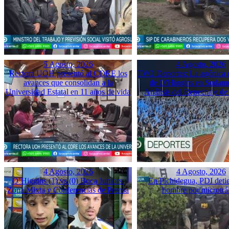
5 Agosto, 2026
4 Agosto, 2026
Rectora UOH presentó al CORE los
TVO Deportes: La agónica 
avances que consolidan a la
de O’Higgins en Sudame
Universidad Estatal en 11 años de vida
Análisis del Repechaje d
4 Agosto, 2026
4 Agosto, 2026
O’Higgins (1) vs (0) Boca Juniors:
En Pichidegua, PDI deti
Zona Mixta y Conferencias de Prensa
hombre por microtrá