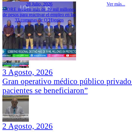
28 Julio, 2026
Ver más...
GORE invierte más de 19 mil millones
de pesos para reactivar el empleo en las
33 comunas de O’Higgins
3 Agosto, 2026
Gran operativo médico público privado
pacientes se beneficiaron”
2 Agosto, 2026