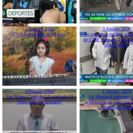
3 Agosto, 2026
3 Agosto, 2026
TVO Entrevistas: Pía Castro
Gran operativo médico públ
de Chile “Más de 3 mil pac
beneficiaron”
2 Agosto, 2026
1 Agosto, 2026
San Mateo Capítulo 14 versículo 23
En Mostazal detienen a
“Dios está con nosotros”
responsable de robo con 
cometido en Peu