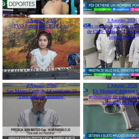
3 Agosto, 2026
3 Agosto, 2026
TVO Entrevistas: Pía Castro
Gran operativo médico públ
de Chile “Más de 3 mil pac
beneficiaron”
2 Agosto, 2026
1 Agosto, 2026
San Mateo Capítulo 14 versículo 23
En Mostazal detienen a
“Dios está con nosotros”
responsable de robo con 
cometido en Peu