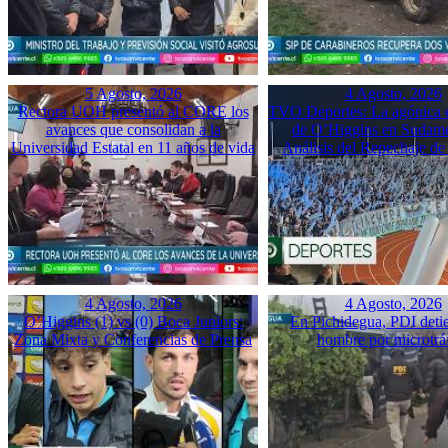
5 Agosto, 2026
4 Agosto, 2026
Rectora UOH presentó al CORE los
TVO Deportes: La agónica 
avances que consolidan a la
de O’Higgins en Sudame
Universidad Estatal en 11 años de vida
Análisis del Repechaje d
4 Agosto, 2026
4 Agosto, 2026
O’Higgins (1) vs (0) Boca Juniors:
En Pichidegua, PDI deti
Zona Mixta y Conferencias de Prensa
hombre por microtrá