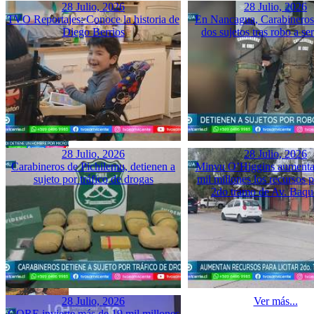
28 Julio, 2026
28 Julio, 2026
TVO Reportajes: Conoce la historia de
En Nancagua, Carabineros 
Diego Berrios
dos sujetos tras robo a se
28 Julio, 2026
28 Julio, 2026
Carabineros de Pichilemu, detienen a
Minvu O’Higgins aumenta 
sujeto por tráfico de drogas
mil millones los recursos pa
2do tramo de Av. Baq
28 Julio, 2026
Ver más...
GORE invierte más de 19 mil millones