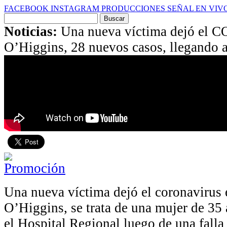
FACEBOOK
INSTAGRAM
PRODUCCIONES
SEÑAL EN VIV
Buscar
por:
Noticias:
Una nueva víctima dejó el C
O’Higgins, 28 nuevos casos, llegando a
Una nueva víctima dejó el coronavirus 
O’Higgins, se trata de una mujer de 35 
el Hospital Regional luego de una falla