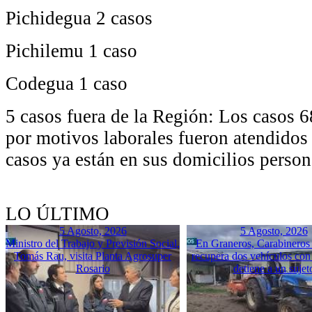
Pichidegua 2 casos
Pichilemu 1 caso
Codegua 1 caso
5 casos fuera de la Región: Los casos 6
por motivos laborales fueron atendidos 
casos ya están en sus domicilios person
LO ÚLTIMO
5 Agosto, 2026
5 Agosto, 2026
Ministro del Trabajo y Previsión Social,
En Graneros, Carabineros 
Tomás Rau, visita Planta Agrosuper
recupera dos vehículos con
Rosario
detiene a un sujet