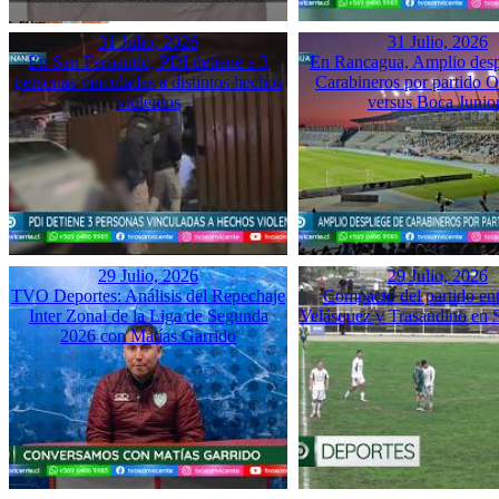
31 Julio, 2026
31 Julio, 2026
En San Fernando, PDI detiene a 3
En Rancagua, Amplio desp
personas vinculadas a distintos hechos
Carabineros por partido 
violentos
versus Boca Junio
29 Julio, 2026
29 Julio, 2026
TVO Deportes: Análisis del Repechaje
Compacto del partido ent
Inter Zonal de la Liga de Segunda
Velásquez y Trasandino en 
2026 con Matías Garrido