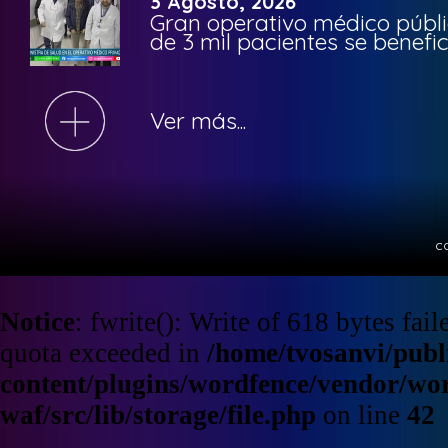
3 Agosto, 2026
Gran operativo médico públi
de 3 mil pacientes se benefi
Ver más...
c
Notice
: fwrite(): Write of 618 bytes fa
quota exceeded in
/home/tvosanvi/publ
content/plugins/wordfence/vendor/wo
waf/src/lib/storage/file.php
on line
42