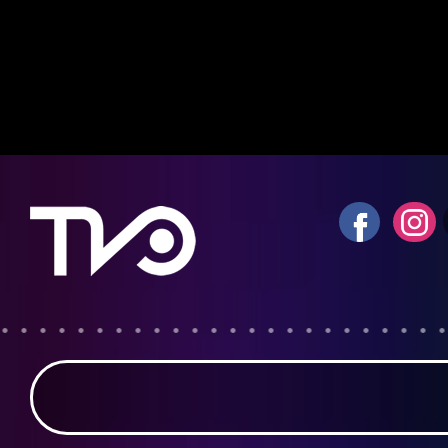
Notice
: fwrite(): Write of 618 bytes fa
quota exceeded in
/home/tvosanvi/publ
content/plugins/wordfence/vendor/wo
waf/src/lib/storage/file.php
on line
42