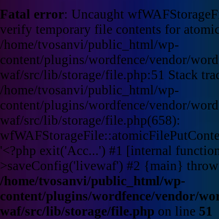
Fatal error
: Uncaught wfWAFStorageFi
verify temporary file contents for atomic
/home/tvosanvi/public_html/wp-
content/plugins/wordfence/vendor/word
waf/src/lib/storage/file.php:51 Stack tra
/home/tvosanvi/public_html/wp-
content/plugins/wordfence/vendor/word
waf/src/lib/storage/file.php(658):
wfWAFStorageFile::atomicFilePutContent
'<?php exit('Acc...') #1 [internal funct
>saveConfig('livewaf') #2 {main} throw
/home/tvosanvi/public_html/wp-
content/plugins/wordfence/vendor/wo
waf/src/lib/storage/file.php
on line
51