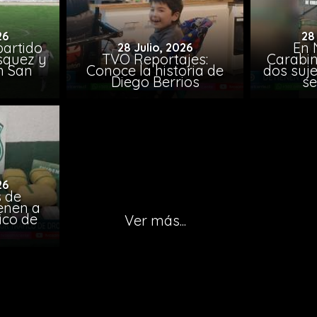
26
28
artido
En 
28 Julio, 2026
ásquez y
TVO Reportajes:
Carabin
n San
Conoce la historia de
dos suje
Diego Berrios
se
26
 de
ienen a
ico de
Ver más...