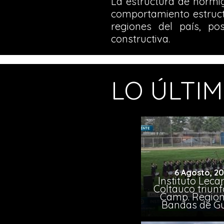
La estructura de hormi
comportamiento estruct
regiones del país, po
constructiva.
LO ÚLTI
6 Agosto, 2
Instituto Leca
Coltauco triunf
Camp. Region
Bandas de G