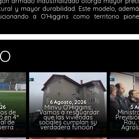
gón armado industrializado otorga mayor precis
ural y mayor durabilidad. Este modelo, además,
sicionando a O’Higgins como territorio pio
MO
6 Agosto, 2026
Minvu O’Higgins:
026
5 A
ros de
“Vamos a resguardar
Ministr
ó en 4º
que las viviendas
Previsió
al de
sociales cumplan su
Rau, 
uerra
verdadera función”
Agros