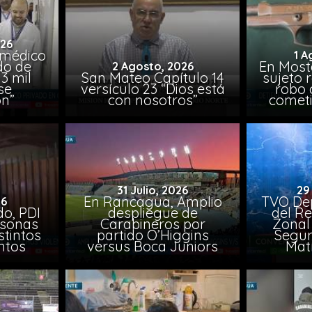
026
 médico
1 A
do de
En Most
2 Agosto, 2026
3 mil
San Mateo Capítulo 14
sujeto 
se
versículo 23 “Dios está
robo 
on”
con nosotros”
comet
31 Julio, 2026
29
En Rancagua, Amplio
TVO Dep
26
o, PDI
despliegue de
del Re
rsonas
Carabineros por
Zonal 
stintos
partido O’Higgins
Segun
ntos
versus Boca Juniors
Mat