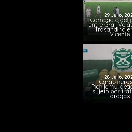
29 Julio, 20
Compacto del p
entre Gral. Vel
Trasandino e
Vicente
28 Julio, 20
Carabineros
Pichilemu, det
sujeto por tráf
drogas