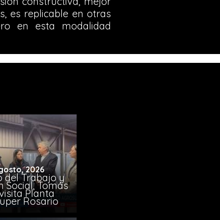
ión constructiva, mejor
 es replicable en otras
nero en esta modalidad
gosto, 2026
o del Trabajo y
n Social, Tomás
visita Planta
uper Rosario