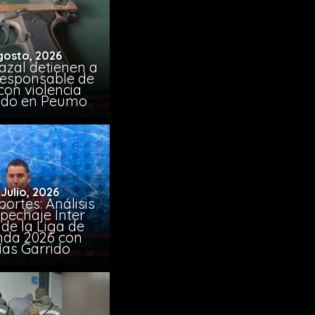
gosto, 2026
azal detienen a
responsable de
con violencia
ido en Peumo
 Julio, 2026
ortes: Análisis
pechaje Inter
de la Liga de
da 2026 con
ías Garrido