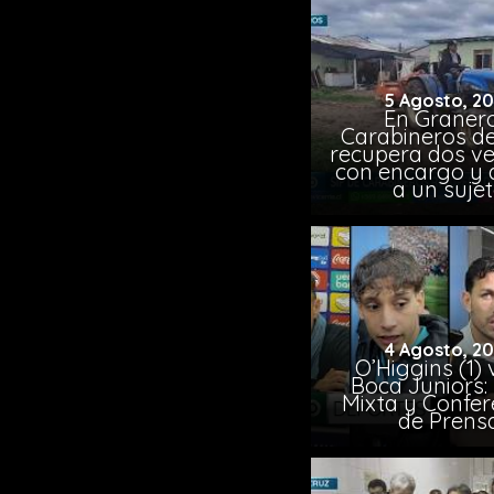
5 Agosto, 2
En Granero
Carabineros de
recupera dos ve
con encargo y 
a un suje
4 Agosto, 2
O’Higgins (1) 
Boca Juniors:
Mixta y Confer
de Prens