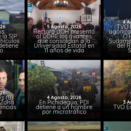
4 A
TVO 
026
5 Agosto, 2026
s,
Rectora UOH presentó
agónica
 la SIP
al CORE los avances
O’
hículos
que consolidan a la
Sudamer
detiene
Universidad Estatal en
del 
to
11 años de vida
026
vs (0)
4 Agosto, 2026
 Zona
En Pichidegua, PDI
3 A
encias
detiene a un hombre
TVO En
a
por microtráfico