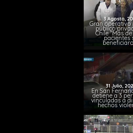
3 Agosto, 2
Gran operativo
público priva
Chile “Más de 
pacientes 
beneficiar
31 Julio, 20
En San Fernand
detiene a 3 pe
vinculadas a di
hechos viole