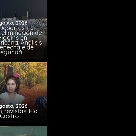
gosto, 2026
Deportes: La
 eliminación de
Higgins en
icana. Análisis
Repechaje de
Segunda
gosto, 2026
trevistas: Pía
Castro