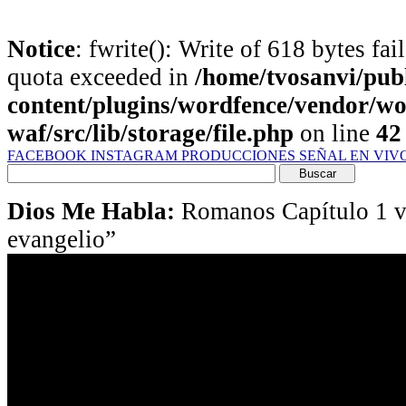
Notice
: fwrite(): Write of 618 bytes fa
quota exceeded in
/home/tvosanvi/pub
content/plugins/wordfence/vendor/wo
waf/src/lib/storage/file.php
on line
42
FACEBOOK
INSTAGRAM
PRODUCCIONES
SEÑAL EN VIV
Buscar
por:
Dios Me Habla:
Romanos Capítulo 1 ve
evangelio”