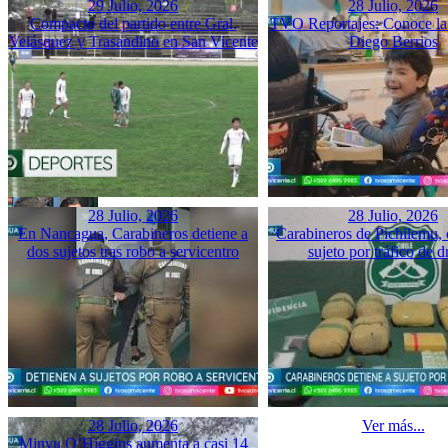
29 Julio, 2026
28 Julio, 2026
Compacto del partido entre Gral.
TVO Reportajes: Conoce la 
Velásquez y Trasandino en San Vicente
Diego Berrios
28 Julio, 2026
28 Julio, 2026
En Nancagua, Carabineros detiene a
Carabineros de Pichilemu, 
dos sujetos tras robo a servicentro
sujeto por tráfico de d
28 Julio, 2026
Ver más...
Minvu O’Higgins aumenta a casi 14