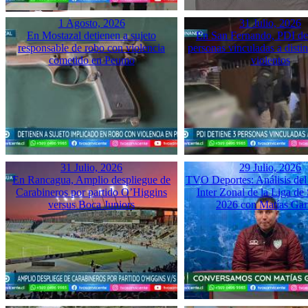
1 Agosto, 2026
31 Julio, 2026
En Mostazal detienen a sujeto
En San Fernando, PDI det
responsable de robo con violencia
personas vinculadas a disti
cometido en Peumo
violentos
31 Julio, 2026
29 Julio, 2026
En Rancagua, Amplio despliegue de
TVO Deportes: Análisis del
Carabineros por partido O’Higgins
Inter Zonal de la Liga d
versus Boca Juniors
2026 con Matías Gar