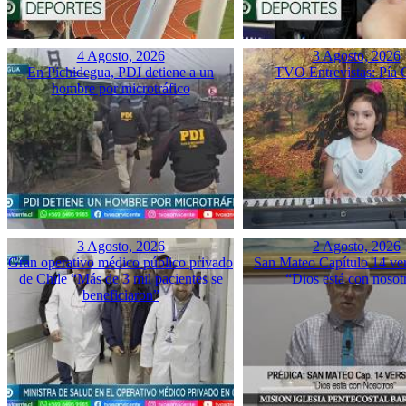
4 Agosto, 2026
3 Agosto, 2026
En Pichidegua, PDI detiene a un
TVO Entrevistas: Pía 
hombre por microtráfico
3 Agosto, 2026
2 Agosto, 2026
Gran operativo médico público privado
San Mateo Capítulo 14 ver
de Chile “Más de 3 mil pacientes se
“Dios está con nosot
beneficiaron”