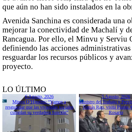
que aún no han sido instalados en la ob
Avenida Sanchina es considerada una ob
mejorar la conectividad de Machalí y de
Rancagua. Por ello, el Minvu y Serviu
definiendo las acciones administrativas
resguardar los recursos públicos y avan
proyecto.
LO ÚLTIMO
6 Agosto, 2026
5 Agosto, 2026
Minvu O’Higgins: “Vamos a
Ministro del Trabajo y Previ
resguardar que las viviendas sociales
Tomás Rau, visita Planta 
cumplan su verdadera función”
Rosario