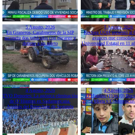
5 Agosto, 2026
5 Agosto, 2026
En Graneros, Carabineros de la SIP
Rectora UOH presentó al
recupera dos vehículos con encargo y
avances que consolida
detiene a un sujeto
Universidad Estatal en 11 a
4 Agosto, 2026
4 Agosto, 2026
TVO Deportes: La agónica eliminación
O’Higgins (1) vs (0) Boca
de O’Higgins en Sudamericana.
Zona Mixta y Conferencias
Análisis del Repechaje de Segunda