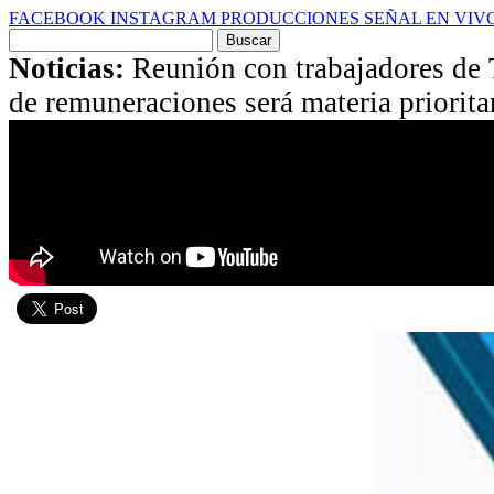
FACEBOOK
INSTAGRAM
PRODUCCIONES
SEÑAL EN VIV
Buscar
por:
Noticias:
Reunión con trabajadores de 
de remuneraciones será materia priorita