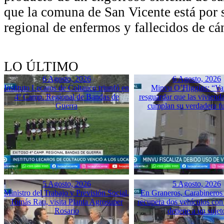
que la comuna de San Vicente está por 
regional de enfermos y fallecidos de cá
LO ÚLTIMO
6 Agosto, 2026
6 Agosto, 2026
Instituto Lecaros de Coltauco triunfó en
Minvu O’Higgins: “Va
4º Camp. Regional de Bandas de
resguardar que las vivienda
Guerra
cumplan su verdadera f
5 Agosto, 2026
5 Agosto, 2026
Ministro del Trabajo y Previsión Social,
En Graneros, Carabineros 
Tomás Rau, visita Planta Agrosuper
recupera dos vehículos con
Rosario
detiene a un sujet