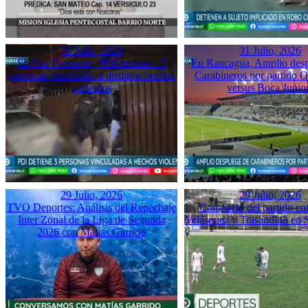
31 Julio, 2026
31 Julio, 2026
En San Fernando, PDI detiene a 3
En Rancagua, Amplio desp
personas vinculadas a distintos hechos
Carabineros por partido 
violentos
versus Boca Junio
29 Julio, 2026
29 Julio, 2026
TVO Deportes: Análisis del Repechaje
Compacto del partido ent
Inter Zonal de la Liga de Segunda
Velásquez y Trasandino en 
2026 con Matías Garrido