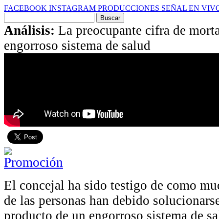
FACEBOOK
INSTAGRAM
PRODUCCIONES
SEÑAL EN VIV
Buscar
por:
Análisis:
La preocupante cifra de mort
engorroso sistema de salud
El concejal ha sido testigo de como m
de las personas han debido solucionars
producto de un engorroso sistema de s