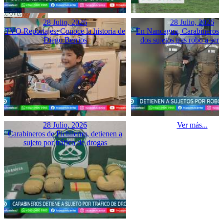
28 Julio, 2026
28 Julio, 2026
TVO Reportajes: Conoce la historia de
En Nancagua, Carabineros 
Diego Berrios
dos sujetos tras robo a se
28 Julio, 2026
Ver más...
Carabineros de Pichilemu, detienen a
sujeto por tráfico de drogas