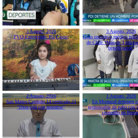
3 Agosto, 2026
3 Agosto, 2026
TVO Entrevistas: Pía Castro
Gran operativo médico públ
de Chile “Más de 3 mil pac
beneficiaron”
2 Agosto, 2026
1 Agosto, 2026
San Mateo Capítulo 14 versículo 23
En Mostazal detienen a
“Dios está con nosotros”
responsable de robo con 
cometido en Peu