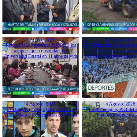
5 Agosto, 2026
4 Agosto, 2026
Rectora UOH presentó al CORE los
TVO Deportes: La agónica 
avances que consolidan a la
de O’Higgins en Sudame
Universidad Estatal en 11 años de vida
Análisis del Repechaje d
4 Agosto, 2026
4 Agosto, 2026
O’Higgins (1) vs (0) Boca Juniors:
En Pichidegua, PDI deti
Zona Mixta y Conferencias de Prensa
hombre por microtrá