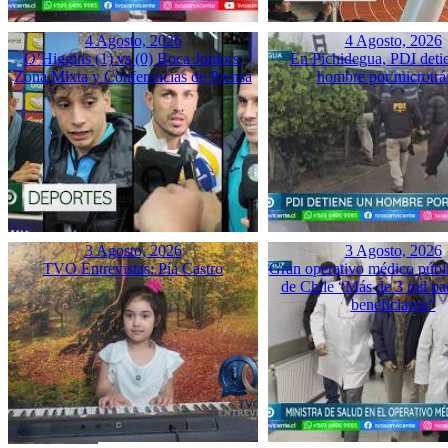
4 Agosto, 2026
4 Agosto, 2026
O’Higgins (1) vs (0) Boca Juniors:
En Pichidegua, PDI deti
Zona Mixta y Conferencias de Prensa
hombre por microtrá
3 Agosto, 2026
3 Agosto, 2026
TVO Entrevistas: Pía Castro
Gran operativo médico públ
de Chile “Más de 3 mil pac
beneficiaron”