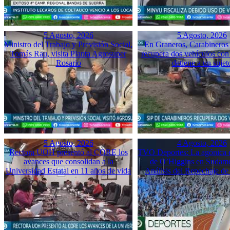
5 Agosto, 2026
5 Agosto, 2026
Ministro del Trabajo y Previsión Social,
En Graneros, Carabineros 
Tomás Rau, visita Planta Agrosuper
recupera dos vehículos con
Rosario
detiene a un sujet
5 Agosto, 2026
4 Agosto, 2026
Rectora UOH presentó al CORE los
TVO Deportes: La agónica 
avances que consolidan a la
de O’Higgins en Sudame
Universidad Estatal en 11 años de vida
Análisis del Repechaje d