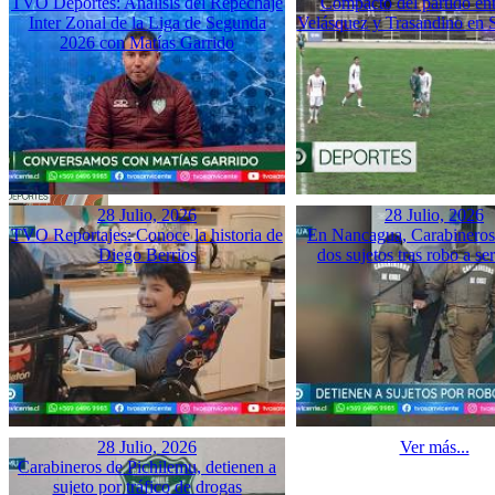
TVO Deportes: Análisis del Repechaje
Compacto del partido ent
Inter Zonal de la Liga de Segunda
Velásquez y Trasandino en 
2026 con Matías Garrido
28 Julio, 2026
28 Julio, 2026
TVO Reportajes: Conoce la historia de
En Nancagua, Carabineros 
Diego Berrios
dos sujetos tras robo a se
28 Julio, 2026
Ver más...
Carabineros de Pichilemu, detienen a
sujeto por tráfico de drogas