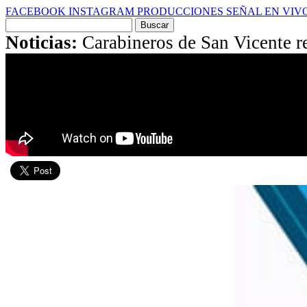
FACEBOOK
INSTAGRAM
PRODUCCIONES
SEÑAL EN VIV
Buscar
por:
Noticias:
Carabineros de San Vicente re