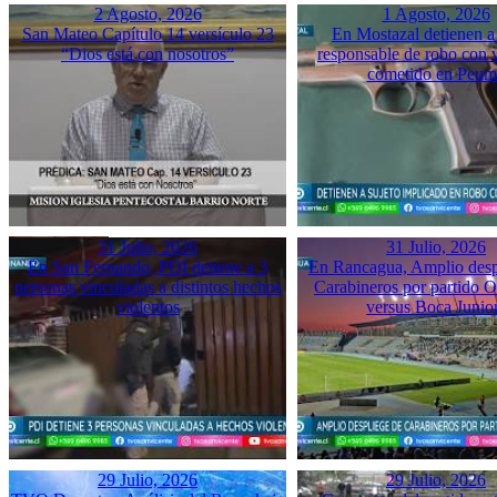
2 Agosto, 2026
1 Agosto, 2026
San Mateo Capítulo 14 versículo 23
En Mostazal detienen a
“Dios está con nosotros”
responsable de robo con 
cometido en Peu
31 Julio, 2026
31 Julio, 2026
En San Fernando, PDI detiene a 3
En Rancagua, Amplio desp
personas vinculadas a distintos hechos
Carabineros por partido 
violentos
versus Boca Junio
29 Julio, 2026
29 Julio, 2026