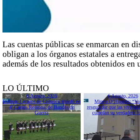
Las cuentas públicas se enmarcan en di
obligan a los órganos estatales a entreg
además de los resultados obtenidos en 
LO ÚLTIMO
6 Agosto, 2026
6 Agosto, 2026
Instituto Lecaros de Coltauco triunfó en
Minvu O’Higgins: “Va
4º Camp. Regional de Bandas de
resguardar que las vivienda
Guerra
cumplan su verdadera f