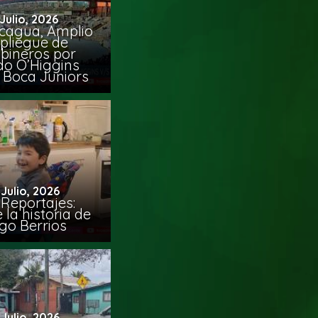
 Julio, 2026
cagua, Amplio
pliegue de
bineros por
do O’Higgins
 Boca Juniors
 Julio, 2026
Reportajes:
la historia de
go Berrios
 Julio, 2026