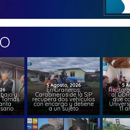
MO
5 Agosto, 2026
5 A
En Graneros,
Rectora
026
abajo y
Carabineros de la SIP
al COR
l, Tomás
recupera dos vehículos
que co
lanta
con encargo y detiene
Univers
sario
a un sujeto
11 a