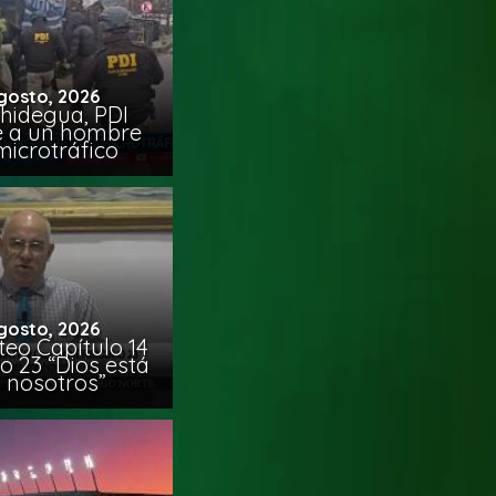
gosto, 2026
chidegua, PDI
e a un hombre
microtráfico
gosto, 2026
eo Capítulo 14
o 23 “Dios está
 nosotros”