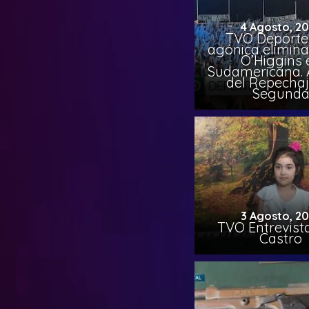
4 Agosto, 2
TVO Deportes
agónica elimina
O’Higgins 
Sudamericana. A
del Repechaj
Segund
3 Agosto, 2
TVO Entrevista
Castro