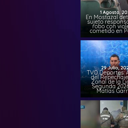
1 Agosto, 20
En Mostazal det
sujeto respons
robo con viol
cometido en 
29 Julio, 20
TVO Deportes: A
del Repechaje
Zonal de la L
Segunda 202
Matías Garr