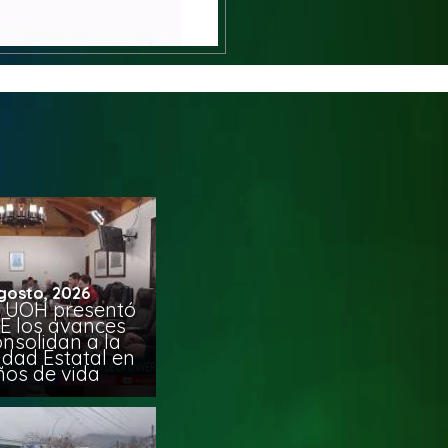
gosto, 2026
 UOH presentó
E los avances
nsolidan a la
idad Estatal en
ños de vida