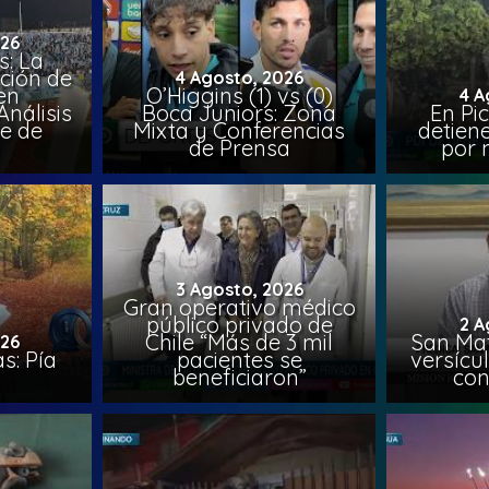
026
: La
ción de
4 Agosto, 2026
en
O’Higgins (1) vs (0)
4 A
nálisis
Boca Juniors: Zona
En Pi
e de
Mixta y Conferencias
detien
a
de Prensa
por 
3 Agosto, 2026
Gran operativo médico
público privado de
2 A
Chile “Más de 3 mil
San Mat
026
s: Pía
pacientes se
versícul
beneficiaron”
con