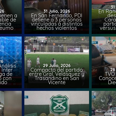
31
En Ran
26
31 Julio, 2026
ienen a
En San Fernando, PDI
des
able de
detiene a 3 personas
Cara
encia
vinculadas a distintos
parti
Peumo
hechos violentos
versus
26
nálisis
29 Julio, 2026
 Inter
Compacto del partido
28
iga de
entre Gral. Velásquez y
TVO 
6 con
Trasandino en San
Conoce 
ido
Vicente
Die
28