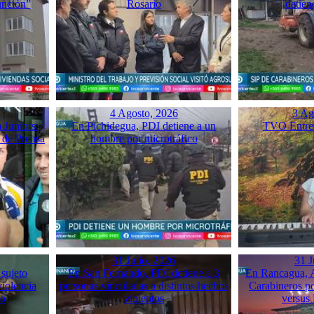
unción”
Rosario
detien
4 Agosto, 2026
3 Ag
 Juniors:
En Pichidegua, PDI detiene a un
TVO Entrev
 de Prensa
hombre por microtráfico
31 Julio, 2026
31 J
 sujeto
En San Fernando, PDI detiene a 3
En Rancagua, A
violencia
personas vinculadas a distintos hechos
Carabineros p
mo
violentos
versus