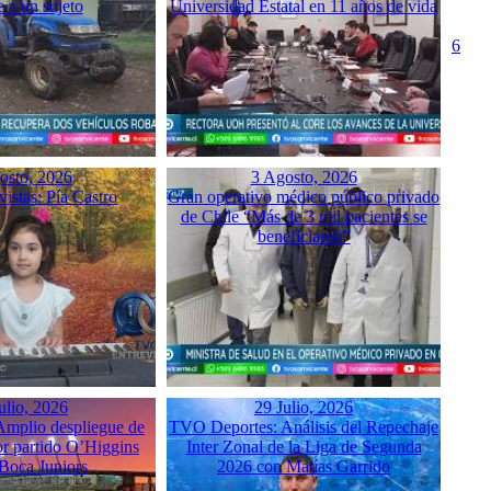
e a un sujeto
Universidad Estatal en 11 años de vida
6
osto, 2026
3 Agosto, 2026
istas: Pía Castro
Gran operativo médico público privado
de Chile “Más de 3 mil pacientes se
beneficiaron”
ulio, 2026
29 Julio, 2026
mplio despliegue de
TVO Deportes: Análisis del Repechaje
or partido O’Higgins
Inter Zonal de la Liga de Segunda
 Boca Juniors
2026 con Matías Garrido