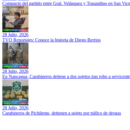
Compacto del partido entre Gral. Velásquez y Trasandino en San Vic
28 Julio, 2026
TVO Reportajes: Conoce la historia de Diego Berrios
28 Julio, 2026
En Nancagua, Carabineros detiene a dos sujetos tras robo a servicentr
28 Julio, 2026
Carabineros de Pichilemu, detienen a sujeto por tráfico de drogas