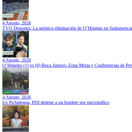
4 Agosto, 2026
TVO Deportes: La agónica eliminación de O’Higgins en Sudamerican
4 Agosto, 2026
O’Higgins (1) vs (0) Boca Juniors: Zona Mixta y Conferencias de Pr
4 Agosto, 2026
En Pichidegua, PDI detiene a un hombre por microtráfico