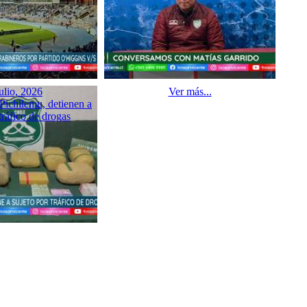
ulio, 2026
Ver más...
Pichilemu, detienen a
tráfico de drogas