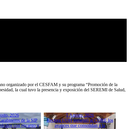
udadano organizado por el CESFAM y su programa “Promoción de la
obesidad, la cual tuvo la presencia y exposición del SEREMI de Salud,
osto, 2026
5 Agosto, 2026
arabineros de la SIP
Rectora UOH presentó al CORE los
hículos con encargo y
avances que consolidan a la