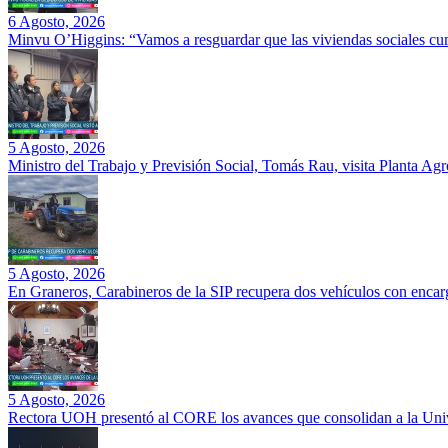
6 Agosto, 2026
Minvu O’Higgins: “Vamos a resguardar que las viviendas sociales cu
5 Agosto, 2026
Ministro del Trabajo y Previsión Social, Tomás Rau, visita Planta Ag
5 Agosto, 2026
En Graneros, Carabineros de la SIP recupera dos vehículos con encarg
5 Agosto, 2026
Rectora UOH presentó al CORE los avances que consolidan a la Unive