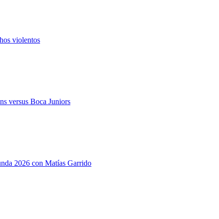
hos violentos
ns versus Boca Juniors
gunda 2026 con Matías Garrido