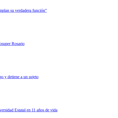
mplan su verdadera función”
rosuper Rosario
o y detiene a un sujeto
rsidad Estatal en 11 años de vida