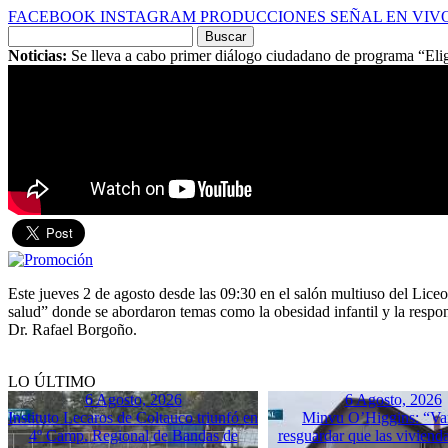
FACEBOOK
INSTAGRAM
PRODUCCIONES
SEÑAL EN VIV
Buscar
por:
Noticias:
Se lleva a cabo primer diálogo ciudadano de programa “Elig
Este jueves 2 de agosto desde las 09:30 en el salón multiuso del Li
salud” donde se abordaron temas como la obesidad infantil y la respo
Dr. Rafael Borgoño.
LO ÚLTIMO
6 Agosto, 2026
6 Agosto, 2026
Instituto Lecaros de Coltauco triunfó en
Minvu O’Higgins: “Va
4º Camp. Regional de Bandas de
resguardar que las vivienda