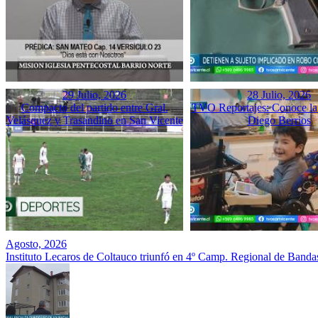
29 Julio, 2026
28 Julio, 2026
Compacto del partido entre Gral.
TVO Reportajes: Conoce la 
Velásquez y Trasandino en San Vicente
Diego Berrios
Agosto, 2026
Instituto Lecaros de Coltauco triunfó en 4º Camp. Regional de Banda