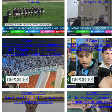
Guerra
cumplan su verdadera f
4 Agosto, 2026
4 Agosto, 2026
TVO Deportes: La agónica eliminación
O’Higgins (1) vs (0) Boca
de O’Higgins en Sudamericana.
Zona Mixta y Conferencias
Análisis del Repechaje de Segunda
2 Agosto, 2026
1 Agosto, 2026
San Mateo Capítulo 14 versículo 23
En Mostazal detienen a
“Dios está con nosotros”
responsable de robo con 
cometido en Peu