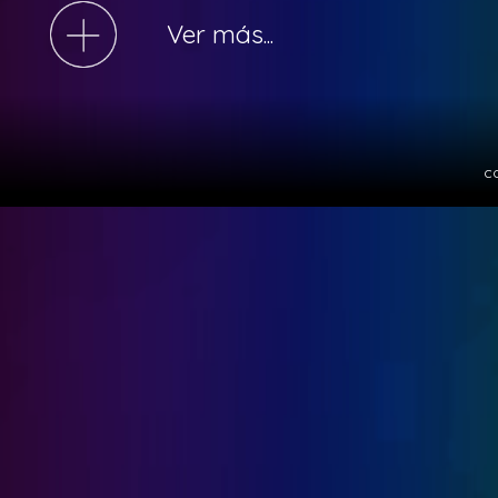
Ver más...
c