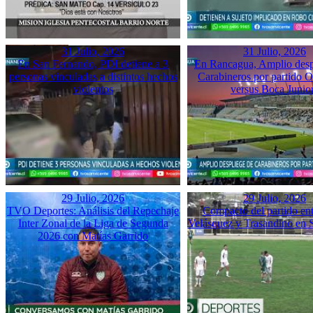
31 Julio, 2026
31 Julio, 2026
En San Fernando, PDI detiene a 3
En Rancagua, Amplio desp
personas vinculadas a distintos hechos
Carabineros por partido 
violentos
versus Boca Junio
29 Julio, 2026
29 Julio, 2026
TVO Deportes: Análisis del Repechaje
Compacto del partido ent
Inter Zonal de la Liga de Segunda
Velásquez y Trasandino en 
2026 con Matías Garrido