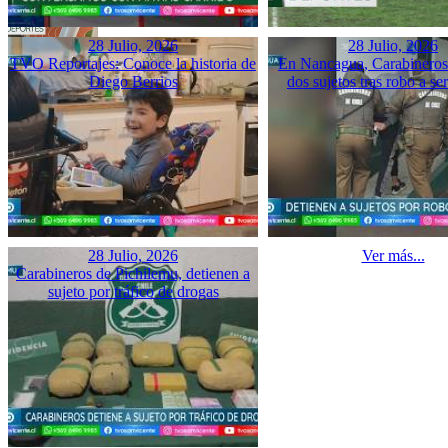
28 Julio, 2026
28 Julio, 2026
TVO Reportajes: Conoce la historia de
En Nancagua, Carabineros 
Diego Berrios
dos sujetos tras robo a se
28 Julio, 2026
Ver más...
Carabineros de Pichilemu, detienen a
sujeto por tráfico de drogas