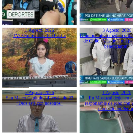
3 Agosto, 2026
3 Agosto, 2026
TVO Entrevistas: Pía Castro
Gran operativo médico públ
de Chile “Más de 3 mil pac
beneficiaron”
2 Agosto, 2026
1 Agosto, 2026
San Mateo Capítulo 14 versículo 23
En Mostazal detienen a
“Dios está con nosotros”
responsable de robo con 
cometido en Peu