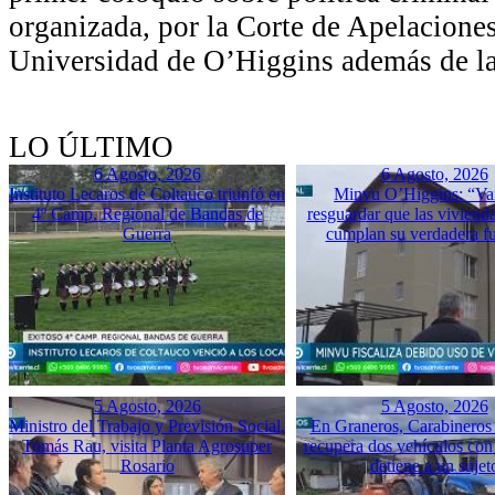
organizada, por la Corte de Apelacione
Universidad de O’Higgins además de la
LO ÚLTIMO
6 Agosto, 2026
6 Agosto, 2026
Instituto Lecaros de Coltauco triunfó en
Minvu O’Higgins: “Va
4º Camp. Regional de Bandas de
resguardar que las vivienda
Guerra
cumplan su verdadera f
5 Agosto, 2026
5 Agosto, 2026
Ministro del Trabajo y Previsión Social,
En Graneros, Carabineros 
Tomás Rau, visita Planta Agrosuper
recupera dos vehículos con
Rosario
detiene a un sujet