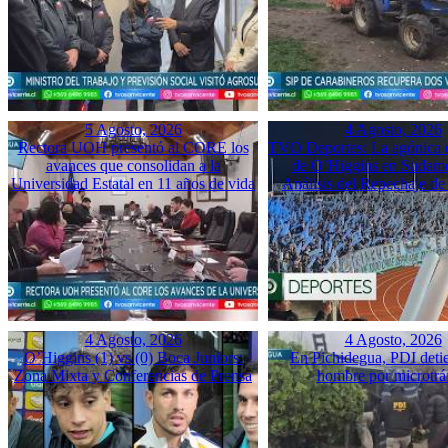
5 Agosto, 2026
4 Agosto, 2026
Rectora UOH presentó al CORE los
TVO Deportes: La agónica 
avances que consolidan a la
de O’Higgins en Sudame
Universidad Estatal en 11 años de vida
Análisis del Repechaje d
4 Agosto, 2026
4 Agosto, 2026
O’Higgins (1) vs (0) Boca Juniors:
En Pichidegua, PDI deti
Zona Mixta y Conferencias de Prensa
hombre por microtrá