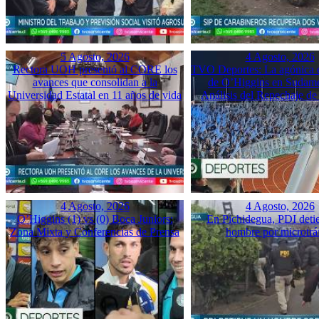
5 Agosto, 2026
4 Agosto, 2026
Rectora UOH presentó al CORE los
TVO Deportes: La agónica 
avances que consolidan a la
de O’Higgins en Sudame
Universidad Estatal en 11 años de vida
Análisis del Repechaje d
4 Agosto, 2026
4 Agosto, 2026
O’Higgins (1) vs (0) Boca Juniors:
En Pichidegua, PDI deti
Zona Mixta y Conferencias de Prensa
hombre por microtrá