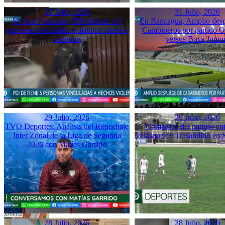
31 Julio, 2026
31 Julio, 2026
En San Fernando, PDI detiene a 3
En Rancagua, Amplio desp
personas vinculadas a distintos hechos
Carabineros por partido 
violentos
versus Boca Junio
29 Julio, 2026
29 Julio, 2026
TVO Deportes: Análisis del Repechaje
Compacto del partido ent
Inter Zonal de la Liga de Segunda
Velásquez y Trasandino en 
2026 con Matías Garrido
28 Julio, 2026
28 Julio, 2026