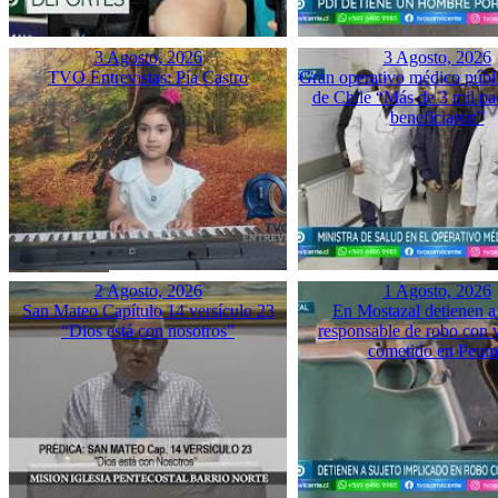
3 Agosto, 2026
3 Agosto, 2026
TVO Entrevistas: Pía Castro
Gran operativo médico públ
de Chile “Más de 3 mil pac
beneficiaron”
2 Agosto, 2026
1 Agosto, 2026
San Mateo Capítulo 14 versículo 23
En Mostazal detienen a
“Dios está con nosotros”
responsable de robo con 
cometido en Peu