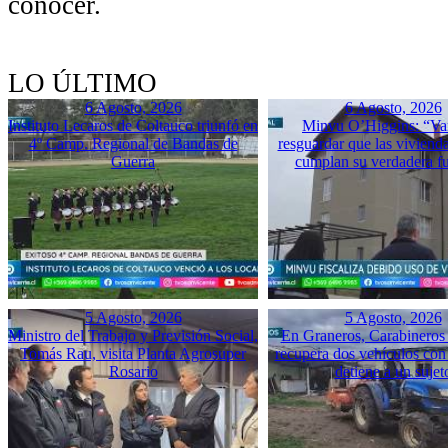
conocer.
LO ÚLTIMO
6 Agosto, 2026
6 Agosto, 2026
Instituto Lecaros de Coltauco triunfó en
Minvu O’Higgins: “Va
4º Camp. Regional de Bandas de
resguardar que las vivienda
Guerra
cumplan su verdadera f
5 Agosto, 2026
5 Agosto, 2026
Ministro del Trabajo y Previsión Social,
En Graneros, Carabineros 
Tomás Rau, visita Planta Agrosuper
recupera dos vehículos con
Rosario
detiene a un sujet