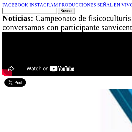
FACEBOOK
INSTAGRAM
PRODUCCIONES
SEÑAL EN VIV
Buscar
por:
Noticias:
Campeonato de fisicoculturi
conversamos con participante sanvicen