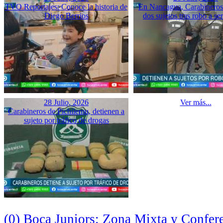
TVO Reportajes: Conoce la historia de
En Nancagua, Carabineros 
Diego Berrios
dos sujetos tras robo a se
28 Julio, 2026
Ver más...
Carabineros de Pichilemu, detienen a
sujeto por tráfico de drogas
(0) Boca Juniors: Zona Mixta y Confer