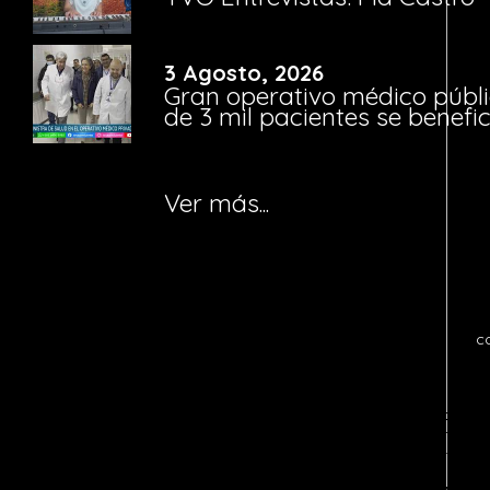
3 Agosto, 2026
Gran operativo médico públi
de 3 mil pacientes se benefi
Ver más...
c
Notice
: fwrite(): Write of 618 bytes fa
quota exceeded in
/home/tvosanvi/publ