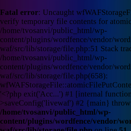
Fatal error
: Uncaught wfWAFStorageFi
verify temporary file contents for atomic
/home/tvosanvi/public_html/wp-
content/plugins/wordfence/vendor/word
waf/src/lib/storage/file.php:51 Stack tra
/home/tvosanvi/public_html/wp-
content/plugins/wordfence/vendor/word
waf/src/lib/storage/file.php(658):
wfWAFStorageFile::atomicFilePutContent
'<?php exit('Acc...') #1 [internal funct
>saveConfig('livewaf') #2 {main} throw
/home/tvosanvi/public_html/wp-
content/plugins/wordfence/vendor/wo
waf/src/lib/storage/file.php
on line
51