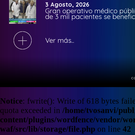
3 Agosto, 2026
Gran operativo médico públi
de 3 mil pacientes se benefi
Ver más...
c
Notice
: fwrite(): Write of 618 bytes fa
quota exceeded in
/home/tvosanvi/publ
content/plugins/wordfence/vendor/wo
waf/src/lib/storage/file.php
on line
42