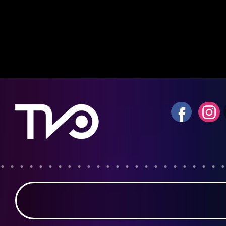
Notice
: fwrite(): Write of 618 bytes fa
quota exceeded in
/home/tvosanvi/publ
content/plugins/wordfence/vendor/wo
waf/src/lib/storage/file.php
on line
42