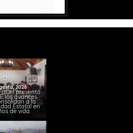
gosto, 2026
 UOH presentó
E los avances
nsolidan a la
idad Estatal en
ños de vida