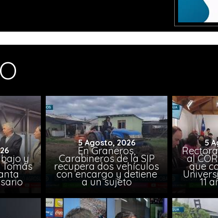
MO
5 Agosto, 2026
5 A
En Graneros,
Rectora
026
abajo y
Carabineros de la SIP
al COR
l, Tomás
recupera dos vehículos
que co
lanta
con encargo y detiene
Univers
sario
a un sujeto
11 a