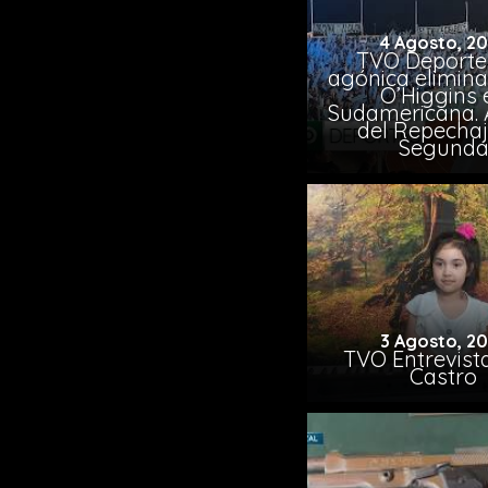
4 Agosto, 2
TVO Deportes
agónica elimina
O’Higgins 
Sudamericana. A
del Repechaj
Segund
3 Agosto, 2
TVO Entrevista
Castro