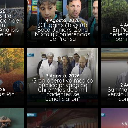
026
: La
ción de
4 Agosto, 2026
en
O’Higgins (1) vs (0)
4 A
nálisis
Boca Juniors: Zona
En Pi
e de
Mixta y Conferencias
detien
a
de Prensa
por 
3 Agosto, 2026
Gran operativo médico
público privado de
2 A
Chile “Más de 3 mil
San Mat
026
s: Pía
pacientes se
versícul
beneficiaron”
con