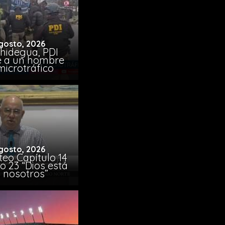
gosto, 2026
chidegua, PDI
e a un hombre
microtráfico
gosto, 2026
eo Capítulo 14
o 23 “Dios está
 nosotros”