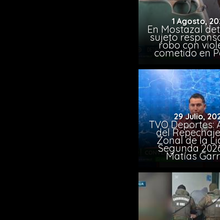
1 Agosto, 20
En Mostazal det
sujeto respons
robo con viol
cometido en 
29 Julio, 20
TVO Deportes: A
del Repechaje
Zonal de la L
Segunda 202
Matías Garr