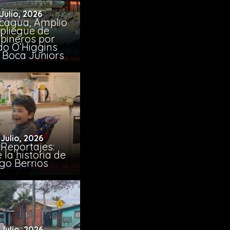
 Julio, 2026
cagua, Amplio
pliegue de
bineros por
do O’Higgins
 Boca Juniors
 Julio, 2026
Reportajes:
la historia de
go Berrios
 Julio, 2026