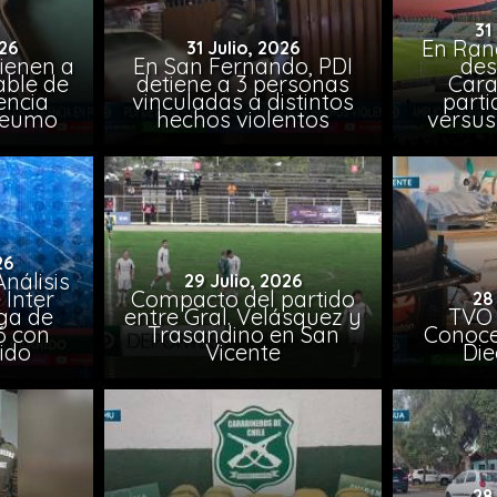
31
En Ran
26
31 Julio, 2026
ienen a
En San Fernando, PDI
des
able de
detiene a 3 personas
Cara
encia
vinculadas a distintos
parti
Peumo
hechos violentos
versus
26
nálisis
29 Julio, 2026
 Inter
Compacto del partido
28
iga de
entre Gral. Velásquez y
TVO 
6 con
Trasandino en San
Conoce 
ido
Vicente
Die
28