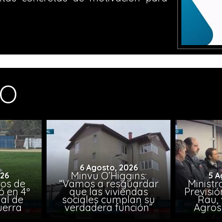
MO
6 Agosto, 2026
Minvu O’Higgins:
026
5 A
ros de
“Vamos a resguardar
Ministr
ó en 4º
que las viviendas
Previsió
al de
sociales cumplan su
Rau, 
uerra
verdadera función”
Agros