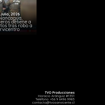
 Julio, 2026
Nancagua,
eros detiene a
tos tras robo a
rvicentro
TVO Producciones
Horacio Aránguiz #1351
Teléfono:
+56 9 6496 9983
contacto@tvosanvicente.cl