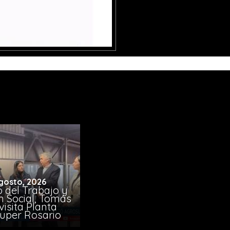
gosto, 2026
o del Trabajo y
n Social, Tomás
visita Planta
uper Rosario