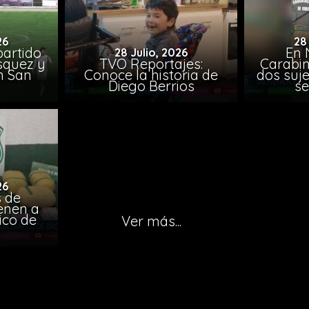
26
28
artido
En 
28 Julio, 2026
ásquez y
TVO Reportajes:
Carabin
n San
Conoce la historia de
dos suje
Diego Berrios
se
26
 de
ienen a
ico de
Ver más...