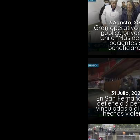
3 Agosto, 2
Gran operativo
público priva
Chile “Más de 
pacientes 
beneficiar
31 Julio, 20
En San Fernand
detiene a 3 pe
vinculadas a di
hechos viole