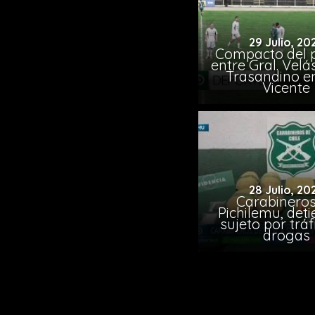
29 Julio, 20
Compacto del p
entre Gral. Vel
Trasandino e
Vicente
28 Julio, 20
Carabineros
Pichilemu, det
sujeto por tráf
drogas