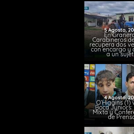
5 Agosto, 2
En Granero
Carabineros de
recupera dos ve
con encargo y 
a un suje
4 Agosto, 2
O’Higgins (1) 
Boca Juniors:
Mixta y Confer
de Prens