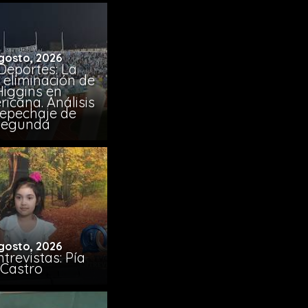
gosto, 2026
Deportes: La
 eliminación de
Higgins en
icana. Análisis
Repechaje de
Segunda
gosto, 2026
trevistas: Pía
Castro