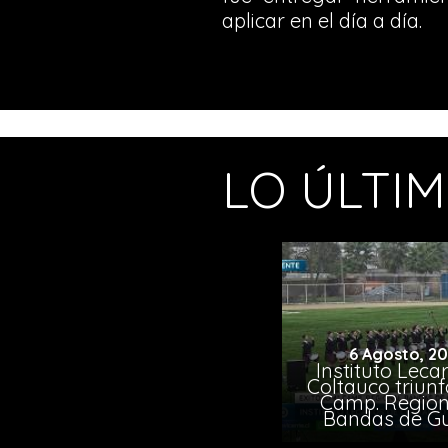
aplicar en el día a día.
LO ÚLTI
6 Agosto, 2
Instituto Leca
Coltauco triunf
Camp. Region
Bandas de G