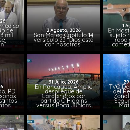
026
 médico
1 A
do de
En Most
2 Agosto, 2026
3 mil
San Mateo Capítulo 14
sujeto 
se
versículo 23 “Dios está
robo 
on”
con nosotros”
comet
31 Julio, 2026
29
En Rancagua, Amplio
TVO Dep
26
o, PDI
despliegue de
del Re
rsonas
Carabineros por
Zonal 
stintos
partido O’Higgins
Segun
ntos
versus Boca Juniors
Mat