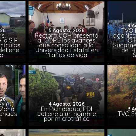
4 A
TVO 
026
5 Agosto, 2026
s,
Rectora UOH presentó
agónica
 la SIP
al CORE los avances
O’
hículos
que consolidan a la
Sudamer
detiene
Universidad Estatal en
del 
to
11 años de vida
026
vs (0)
4 Agosto, 2026
 Zona
En Pichidegua, PDI
3 A
encias
detiene a un hombre
TVO En
a
por microtráfico