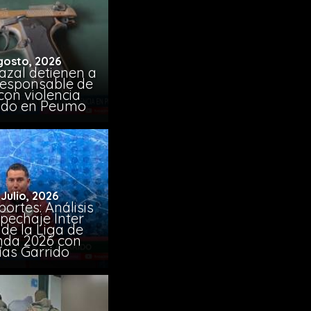
gosto, 2026
azal detienen a
responsable de
con violencia
ido en Peumo
 Julio, 2026
ortes: Análisis
pechaje Inter
de la Liga de
da 2026 con
ías Garrido