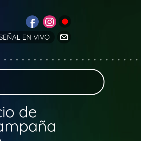
SEÑAL EN VIVO
io de
 campaña
n