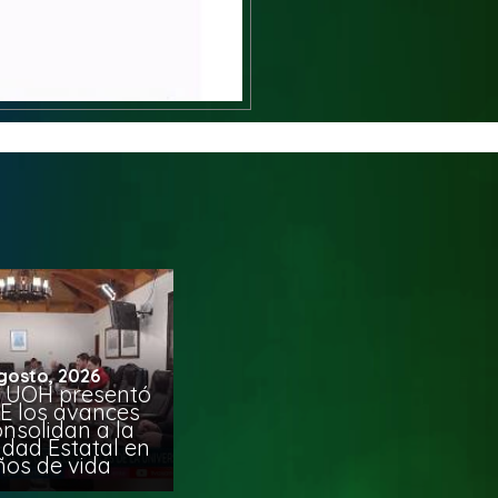
gosto, 2026
 UOH presentó
E los avances
nsolidan a la
idad Estatal en
ños de vida