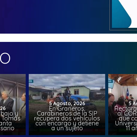
MO
5 Agosto, 2026
5 A
En Graneros,
Rectora
026
abajo y
Carabineros de la SIP
al COR
l, Tomás
recupera dos vehículos
que co
lanta
con encargo y detiene
Univers
sario
a un sujeto
11 a