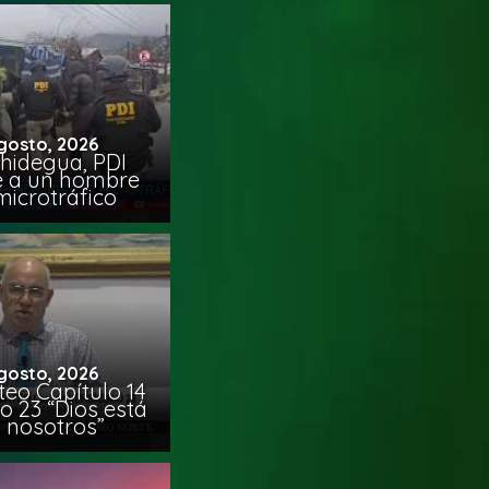
gosto, 2026
chidegua, PDI
e a un hombre
microtráfico
gosto, 2026
eo Capítulo 14
o 23 “Dios está
 nosotros”