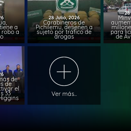
28
Minv
26
28 Julio, 2026
ua,
Carabineros de
aumenta
tiene a
Pichilemu, detienen a
millone
s robo a
sujeto por tráfico de
para li
ro
drogas
de Av
26
más de
es de
tivar el
s 33
Ver más...
Higgins