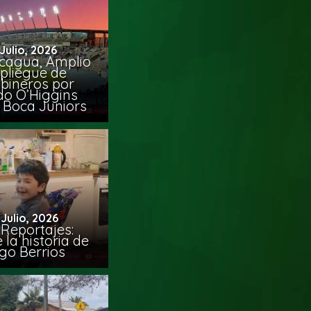
 Julio, 2026
cagua, Amplio
pliegue de
bineros por
do O’Higgins
 Boca Juniors
 Julio, 2026
Reportajes:
la historia de
go Berrios