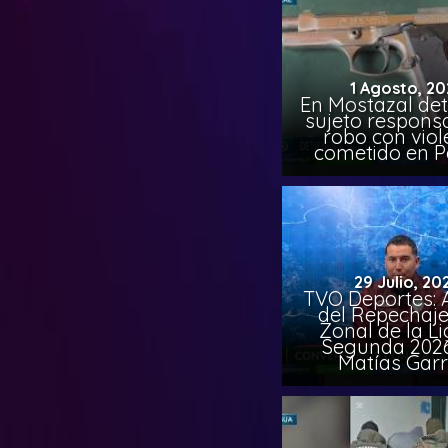
1 Agosto, 20
En Mostazal det
sujeto respons
robo con viol
cometido en 
29 Julio, 20
TVO Deportes: A
del Repechaje
Zonal de la L
Segunda 202
Matías Garr