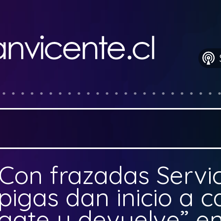
Con frazadas Servic
ipigas dan inicio a
ígate y devuelve” e