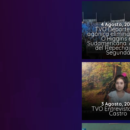
4 Agosto, 2
TVO Deportes
agónica elimina
O’Higgins 
Sudamericana. A
del Repechaj
Segund
3 Agosto, 2
TVO Entrevista
Castro