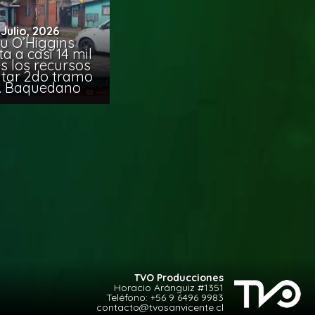
 Julio, 2026
u O’Higgins
 a casi 14 mil
s los recursos
citar 2do tramo
. Baquedano
TVO Producciones
Horacio Aránguiz #1351
Teléfono:
+56 9 6496 9983
contacto@tvosanvicente.cl