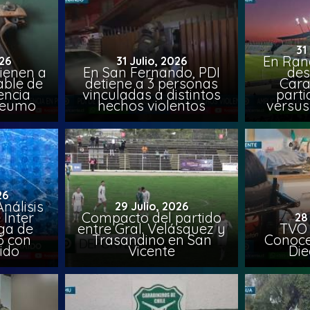
31
En Ran
26
31 Julio, 2026
ienen a
En San Fernando, PDI
des
able de
detiene a 3 personas
Cara
encia
vinculadas a distintos
parti
Peumo
hechos violentos
versus
26
nálisis
29 Julio, 2026
 Inter
Compacto del partido
28
iga de
entre Gral. Velásquez y
TVO 
6 con
Trasandino en San
Conoce 
ido
Vicente
Die