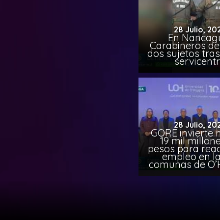
28 Julio, 20
En Nancag
Carabineros de
dos sujetos tra
servicent
28 Julio, 20
GORE invierte 
19 mil millon
pesos para reac
empleo en la
comunas de O’