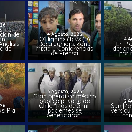
026
: La
ción de
4 Agosto, 2026
en
O’Higgins (1) vs (0)
4 A
nálisis
Boca Juniors: Zona
En Pi
e de
Mixta y Conferencias
detien
a
de Prensa
por 
3 Agosto, 2026
Gran operativo médico
público privado de
2 A
Chile “Más de 3 mil
San Mat
026
s: Pía
pacientes se
versícul
beneficiaron”
con