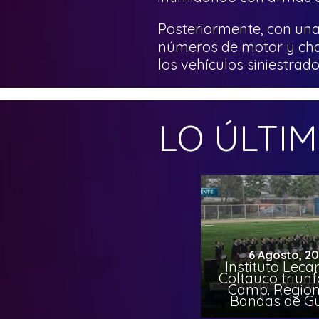
Posteriormente, con una 
números de motor y chas
los vehículos siniestrado
LO ÚLTI
6 Agosto, 2
Instituto Leca
Coltauco triunf
Camp. Region
Bandas de G