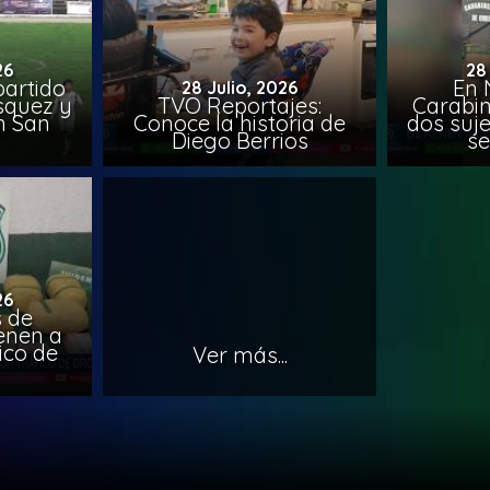
26
28
artido
En 
28 Julio, 2026
ásquez y
TVO Reportajes:
Carabin
n San
Conoce la historia de
dos suje
Diego Berrios
se
26
 de
ienen a
ico de
Ver más...