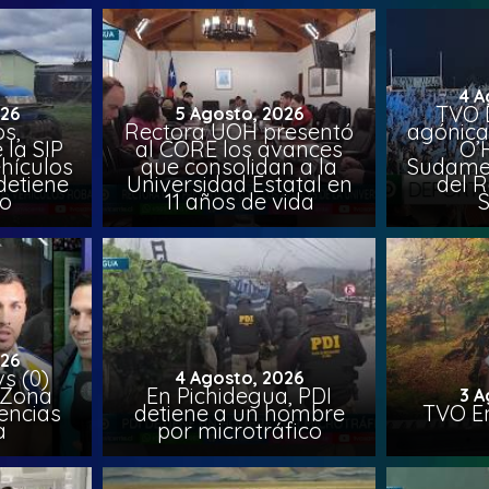
4 A
TVO 
026
5 Agosto, 2026
s,
Rectora UOH presentó
agónica
 la SIP
al CORE los avances
O’
hículos
que consolidan a la
Sudamer
detiene
Universidad Estatal en
del 
to
11 años de vida
026
vs (0)
4 Agosto, 2026
 Zona
En Pichidegua, PDI
3 A
encias
detiene a un hombre
TVO En
a
por microtráfico