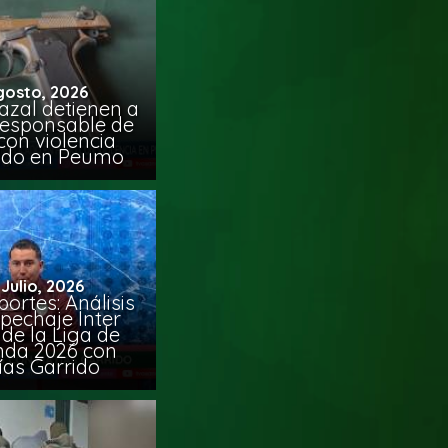
gosto, 2026
azal detienen a
responsable de
con violencia
ido en Peumo
 Julio, 2026
ortes: Análisis
pechaje Inter
de la Liga de
da 2026 con
ías Garrido