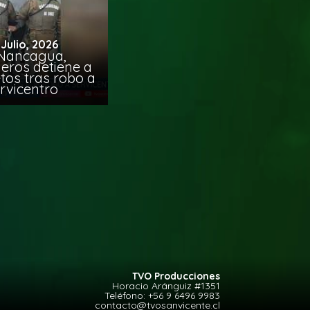
 Julio, 2026
Nancagua,
eros detiene a
tos tras robo a
rvicentro
TVO Producciones
Horacio Aránguiz #1351
Teléfono:
+56 9 6496 9983
contacto@tvosanvicente.cl