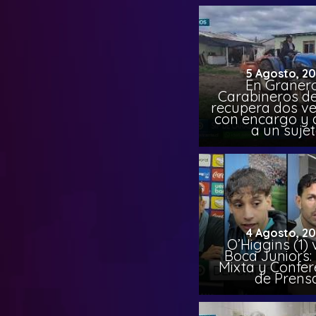
5 Agosto, 2
En Granero
Carabineros de
recupera dos ve
con encargo y 
a un suje
4 Agosto, 2
O’Higgins (1) 
Boca Juniors:
Mixta y Confer
de Prens