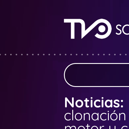
Noticias:
clonació
motor y c