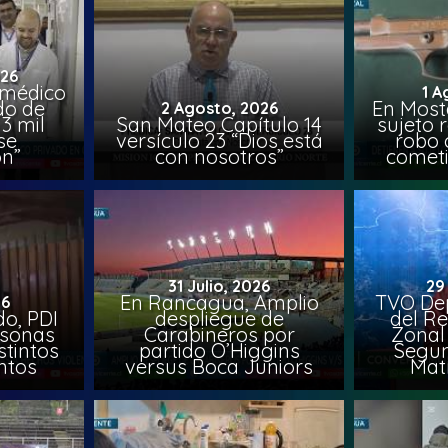
026
 médico
1 A
do de
En Most
2 Agosto, 2026
3 mil
San Mateo Capítulo 14
sujeto 
se
versículo 23 “Dios está
robo 
on”
con nosotros”
comet
31 Julio, 2026
29
En Rancagua, Amplio
TVO Dep
26
o, PDI
despliegue de
del Re
rsonas
Carabineros por
Zonal 
stintos
partido O’Higgins
Segun
ntos
versus Boca Juniors
Mat