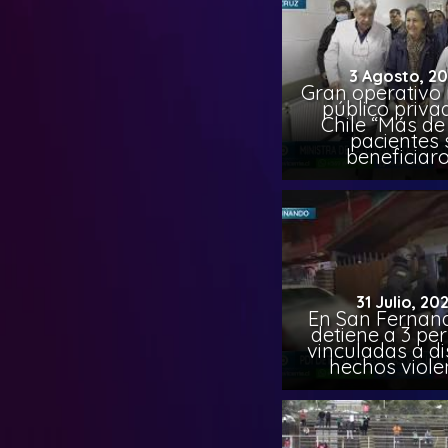
3 Agosto, 2
Gran operativo
público priva
Chile “Más de 
pacientes 
beneficiar
31 Julio, 20
En San Fernand
detiene a 3 pe
vinculadas a di
hechos viole