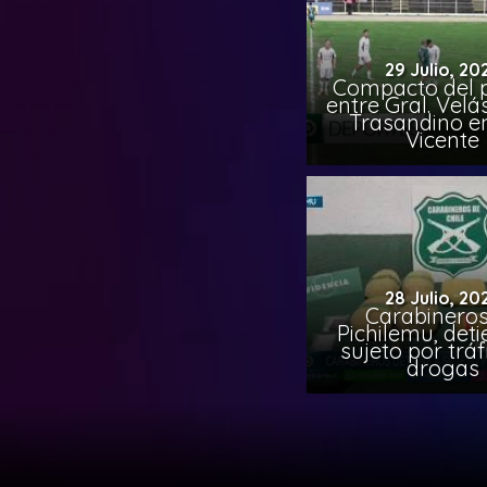
29 Julio, 20
Compacto del p
entre Gral. Vel
Trasandino e
Vicente
28 Julio, 20
Carabineros
Pichilemu, det
sujeto por tráf
drogas