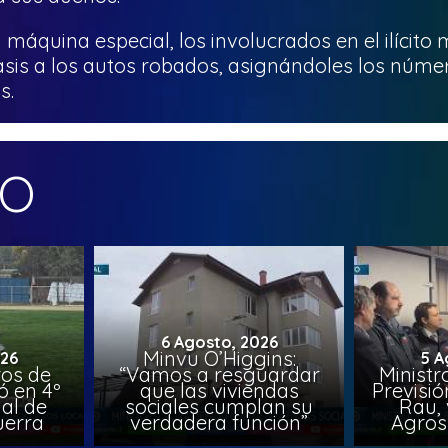
máquina especial, los involucrados en el ilícito 
is a los autos robados, asignándoles los núme
s.
MO
6 Agosto, 2026
Minvu O’Higgins:
026
5 A
ros de
“Vamos a resguardar
Ministr
ó en 4º
que las viviendas
Previsió
al de
sociales cumplan su
Rau, 
uerra
verdadera función”
Agros