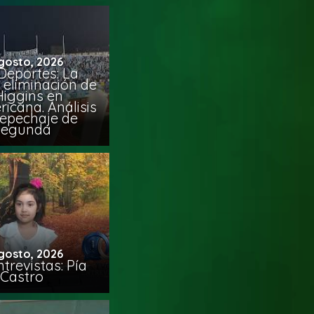
gosto, 2026
Deportes: La
 eliminación de
Higgins en
icana. Análisis
Repechaje de
Segunda
gosto, 2026
trevistas: Pía
Castro