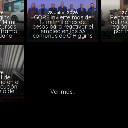
26
28 Julio, 2026
27
gins
GORE invierte más de
Report
 14 mil
19 mil millones de
del mo
ecursos
pesos para reactivar el
región
o tramo
empleo en las 33
por f
edano
comunas de O’Higgins
26
l de
io en el
ecución
elo de
Ver más...
n