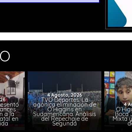
MO
4 Agosto, 2026
TVO Deportes: La
026
resentó
agónica eliminación de
4 A
vances
O’Higgins en
O’Higg
n a la
Sudamericana. Análisis
Boca 
atal en
del Repechaje de
Mixta 
vida
Segunda
d