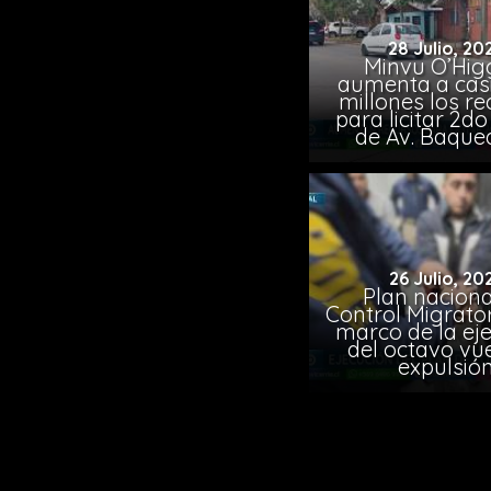
28 Julio, 20
Minvu O’Hig
aumenta a casi
millones los r
para licitar 2d
de Av. Baqu
26 Julio, 20
Plan naciona
Control Migrator
marco de la ej
del octavo vu
expulsió