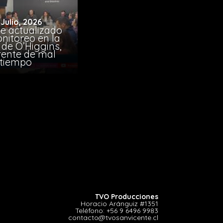
 Julio, 2026
e actualizado
nitoreo en la
 de O’Higgins,
rente de mal
tiempo
TVO Producciones
Horacio Aránguiz #1351
Teléfono:
+56 9 6496 9983
contacto@tvosanvicente.cl