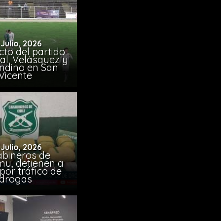
 Julio, 2026
to del partido
al. Velásquez y
ndino en San
Vicente
 Julio, 2026
abineros de
mu, detienen a
por tráfico de
drogas