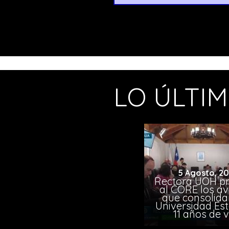
LO ÚLTI
5 Agosto, 2
Rectora UOH p
al CORE los a
que consolida
Universidad Est
11 años de 