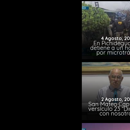
4 Agosto, 2
En Pichidegua
detiene a un 
por microtrá
2 Agosto, 2
San Mateo Capí
versículo 23 “Di
con nosotr