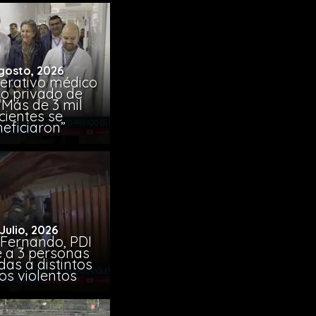
gosto, 2026
erativo médico
co privado de
“Más de 3 mil
cientes se
eficiaron”
 Julio, 2026
 Fernando, PDI
e a 3 personas
das a distintos
os violentos