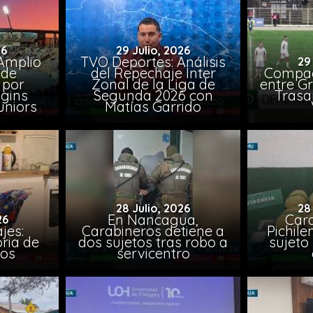
26
29 Julio, 2026
Amplio
TVO Deportes: Análisis
29
 de
del Repechaje Inter
Compac
 por
Zonal de la Liga de
entre Gr
ggins
Segunda 2026 con
Trasa
uniors
Matías Garrido
28 Julio, 2026
28
En Nancagua,
Car
26
jes:
Carabineros detiene a
Pichile
oria de
dos sujetos tras robo a
sujeto 
ios
servicentro