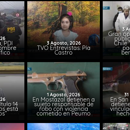
3 A
Gran op
públi
026
, PDI
Chile 
3 Agosto, 2026
hombre
TVO Entrevistas: Pía
pa
fico
Castro
ben
1 Agosto, 2026
31
En Mostazal detienen a
En San
026
tulo 14
sujeto responsable de
detien
os está
robo con violencia
vincula
os”
cometido en Peumo
hech