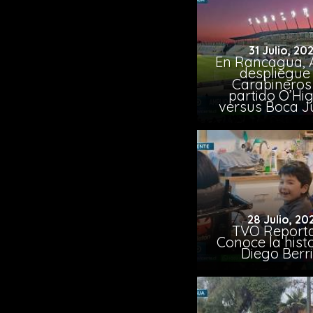
31 Julio, 20
En Rancagua, 
despliegue
Carabineros
partido O’Hi
versus Boca J
28 Julio, 20
TVO Reporta
Conoce la hist
Diego Berr