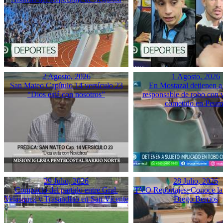
2 Agosto, 2026
1 Agosto, 2026
San Mateo Capítulo 14 versículo 23
En Mostazal detienen a
“Dios está con nosotros”
responsable de robo con 
cometido en Peu
29 Julio, 2026
28 Julio, 2026
Compacto del partido entre Gral.
TVO Reportajes: Conoce la 
Velásquez y Trasandino en San Vicente
Diego Berrios