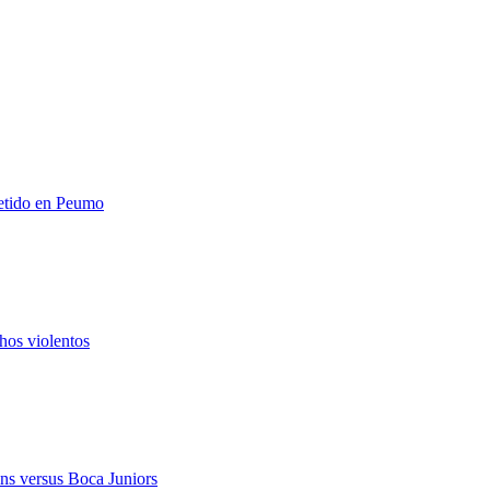
metido en Peumo
hos violentos
ns versus Boca Juniors