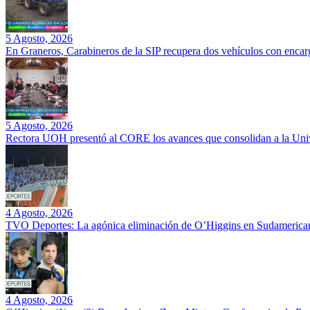
5 Agosto, 2026
En Graneros, Carabineros de la SIP recupera dos vehículos con encarg
5 Agosto, 2026
Rectora UOH presentó al CORE los avances que consolidan a la Unive
4 Agosto, 2026
TVO Deportes: La agónica eliminación de O’Higgins en Sudamerican
4 Agosto, 2026