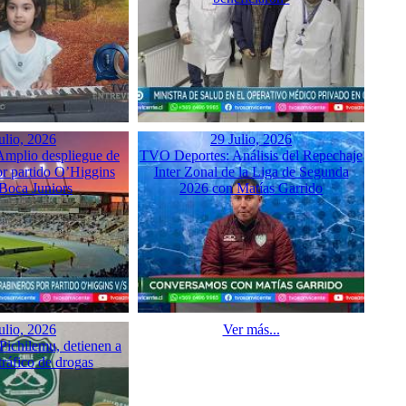
ulio, 2026
29 Julio, 2026
mplio despliegue de
TVO Deportes: Análisis del Repechaje
or partido O’Higgins
Inter Zonal de la Liga de Segunda
 Boca Juniors
2026 con Matías Garrido
ulio, 2026
Ver más...
Pichilemu, detienen a
tráfico de drogas