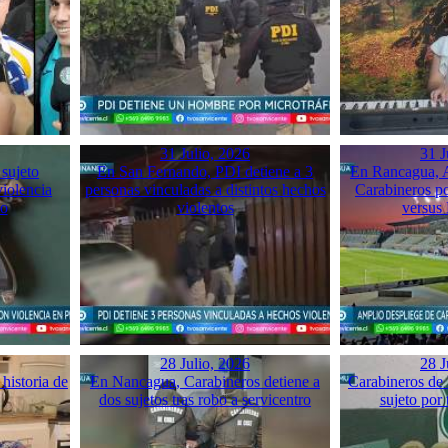
31 Julio, 2026
31 J
 sujeto
En San Fernando, PDI detiene a 3
En Rancagua, A
violencia
personas vinculadas a distintos hechos
Carabineros p
mo
violentos
versus
28 Julio, 2026
28 J
historia de
En Nancagua, Carabineros detiene a
Carabineros de 
dos sujetos tras robo a servicentro
sujeto por 