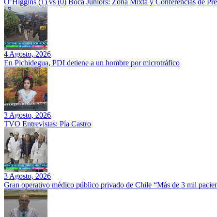
O’Higgins (1) vs (0) Boca Juniors: Zona Mixta y Conferencias de Pr
4 Agosto, 2026
En Pichidegua, PDI detiene a un hombre por microtráfico
3 Agosto, 2026
TVO Entrevistas: Pía Castro
3 Agosto, 2026
Gran operativo médico público privado de Chile “Más de 3 mil pacien