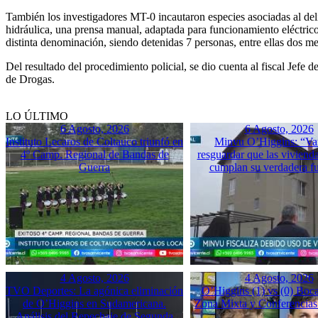
También los investigadores MT-0 incautaron especies asociadas al del
hidráulica, una prensa manual, adaptada para funcionamiento eléctric
distinta denominación, siendo detenidas 7 personas, entre ellas dos m
Del resultado del procedimiento policial, se dio cuenta al fiscal Jefe
de Drogas.
LO ÚLTIMO
6 Agosto, 2026
6 Agosto, 2026
Instituto Lecaros de Coltauco triunfó en
Minvu O’Higgins: “Va
4º Camp. Regional de Bandas de
resguardar que las vivienda
Guerra
cumplan su verdadera f
4 Agosto, 2026
4 Agosto, 2026
TVO Deportes: La agónica eliminación
O’Higgins (1) vs (0) Boca
de O’Higgins en Sudamericana.
Zona Mixta y Conferencias
Análisis del Repechaje de Segunda