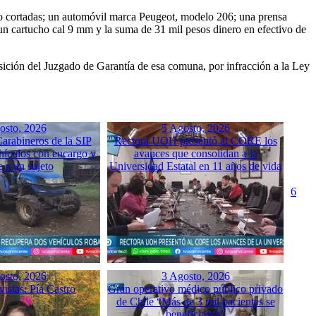
rno cortadas; un automóvil marca Peugeot, modelo 206; una prensa
un cartucho cal 9 mm y la suma de 31 mil pesos dinero en efectivo de
posición del Juzgado de Garantía de esa comuna, por infracción a la Ley
osto, 2026
5 Agosto, 2026
arabineros de la SIP
Rectora UOH presentó al CORE los
hículos con encargo y
avances que consolidan a la
e a un sujeto
Universidad Estatal en 11 años de vida
6
osto, 2026
3 Agosto, 2026
istas: Pía Castro
Gran operativo médico público privado
de Chile “Más de 3 mil pacientes se
beneficiaron”