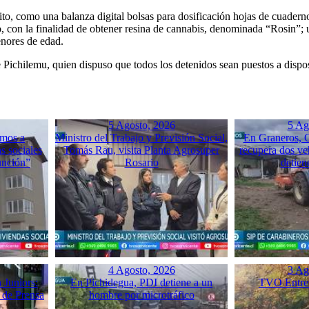
ito, como una balanza digital bolsas para dosificación hojas de cuade
o, con la finalidad de obtener resina de cannabis, denominada “Rosin”; 
enores de edad.
 de Pichilemu, quien dispuso que todos los detenidos sean puestos a dis
5 Agosto, 2026
5 Ag
mos a
Ministro del Trabajo y Previsión Social,
En Graneros, C
s sociales
Tomás Rau, visita Planta Agrosuper
recupera dos ve
unción”
Rosario
detien
4 Agosto, 2026
3 Ag
 Juniors:
En Pichidegua, PDI detiene a un
TVO Entrev
 de Prensa
hombre por microtráfico