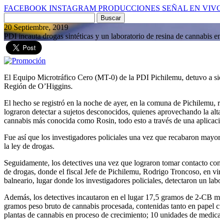
FACEBOOK
INSTAGRAM
PRODUCCIONES
SEÑAL EN VIV
Buscar
por:
20 Septiembre, 2019
PDI incauta drogas sintéticas y un laboratorio de resina de cannabis 
El Equipo Microtráfico Cero (MT-0) de la PDI Pichilemu, detuvo a siet
Región de O’Higgins.
El hecho se registró en la noche de ayer, en la comuna de Pichilemu, re
lograron detectar a sujetos desconocidos, quienes aprovechando la alta 
cannabis más conocida como Rosin, todo esto a través de una aplicaci
Fue así que los investigadores policiales una vez que recabaron mayores
la ley de drogas.
Seguidamente, los detectives una vez que lograron tomar contacto con q
de drogas, donde el fiscal Jefe de Pichilemu, Rodrigo Troncoso, en vi
balneario, lugar donde los investigadores policiales, detectaron un la
Además, los detectives incautaron en el lugar 17,5 gramos de 2-CB 
gramos peso bruto de cannabis procesada, contenidas tanto en papel c
plantas de cannabis en proceso de crecimiento; 10 unidades de medicame