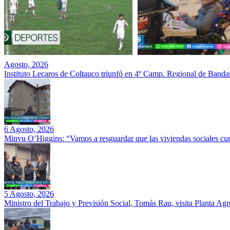
Agosto, 2026
Instituto Lecaros de Coltauco triunfó en 4º Camp. Regional de Banda
6 Agosto, 2026
Minvu O’Higgins: “Vamos a resguardar que las viviendas sociales cu
5 Agosto, 2026
Ministro del Trabajo y Previsión Social, Tomás Rau, visita Planta Ag