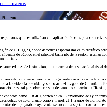
O
ESCRÍBENOS
en Pichilemu
e personas quienes utilizaban una aplicación de citas para comercializ
gión de O’Higgins, donde detectives especialistas en microtráfico cero, 
afluencia de público en el principal balneario de la región, estarían co
ón de citas.
 antecedentes de la situación, dieron cuenta de la situación al fiscal de
uien estaba comercializando las drogas sintéticas a través de la aplicaci
rtud a la evidencia obtenida, gestionó ante el Juzgado de Garantía de Pi
boratorio artesanal para obtener resina de cannabis denominada “Rosin”, 
más conocida como TUCIBI, contenida en 15 envoltorios de nylon tran
uadriculado de color blanco como a granel; 21,1 gramos de clorhidrato 
ntos del tipo jarabe, cuya venta, se encuentra sujeta al control de est