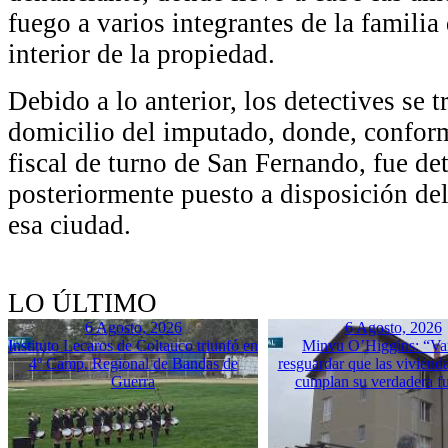
fuego a varios integrantes de la familia
interior de la propiedad.
Debido a lo anterior, los detectives se t
domicilio del imputado, donde, conform
fiscal de turno de San Fernando, fue det
posteriormente puesto a disposición de
esa ciudad.
LO ÚLTIMO
6 Agosto, 2026
6 Agosto, 2026
Instituto Lecaros de Coltauco triunfó en
Minvu O’Higgins: “Va
4º Camp. Regional de Bandas de
resguardar que las vivienda
Guerra
cumplan su verdadera f