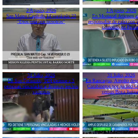
2 Agosto, 2026
1 Agosto, 2026
San Mateo Capítulo 14 versículo 23
En Mostazal detienen a
“Dios está con nosotros”
responsable de robo con 
cometido en Peu
31 Julio, 2026
31 Julio, 2026
En San Fernando, PDI detiene a 3
En Rancagua, Amplio desp
personas vinculadas a distintos hechos
Carabineros por partido 
violentos
versus Boca Junio