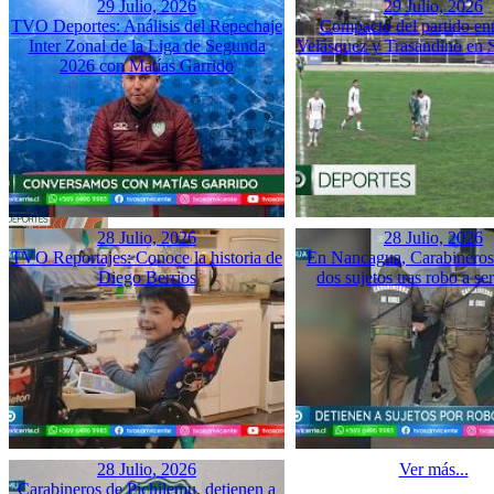
29 Julio, 2026
29 Julio, 2026
TVO Deportes: Análisis del Repechaje
Compacto del partido ent
Inter Zonal de la Liga de Segunda
Velásquez y Trasandino en 
2026 con Matías Garrido
28 Julio, 2026
28 Julio, 2026
TVO Reportajes: Conoce la historia de
En Nancagua, Carabineros 
Diego Berrios
dos sujetos tras robo a se
28 Julio, 2026
Ver más...
Carabineros de Pichilemu, detienen a