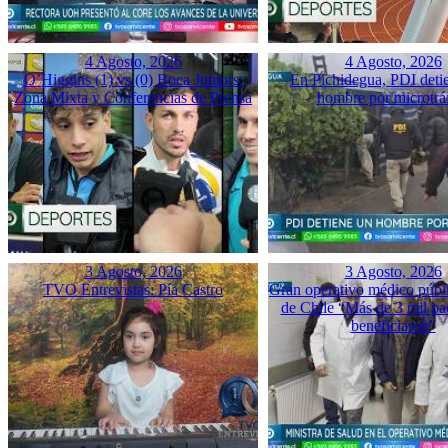
4 Agosto, 2026
4 Agosto, 2026
O’Higgins (1) vs (0) Boca Juniors:
En Pichidegua, PDI deti
Zona Mixta y Conferencias de Prensa
hombre por microtrá
3 Agosto, 2026
3 Agosto, 2026
TVO Entrevistas: Pía Castro
Gran operativo médico públ
de Chile “Más de 3 mil pac
beneficiaron”