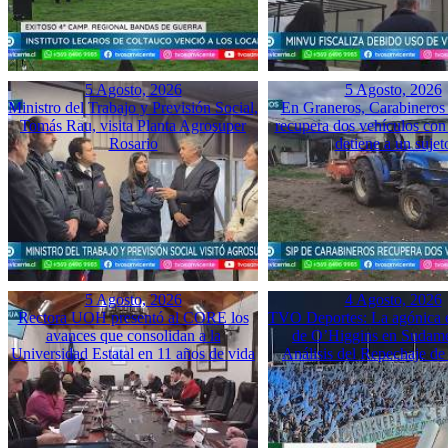
5 Agosto, 2026
5 Agosto, 2026
Ministro del Trabajo y Previsión Social,
En Graneros, Carabineros 
Tomás Rau, visita Planta Agrosuper
recupera dos vehículos con
Rosario
detiene a un sujet
5 Agosto, 2026
4 Agosto, 2026
Rectora UOH presentó al CORE los
TVO Deportes: La agónica 
avances que consolidan a la
de O’Higgins en Sudame
Universidad Estatal en 11 años de vida
Análisis del Repechaje d