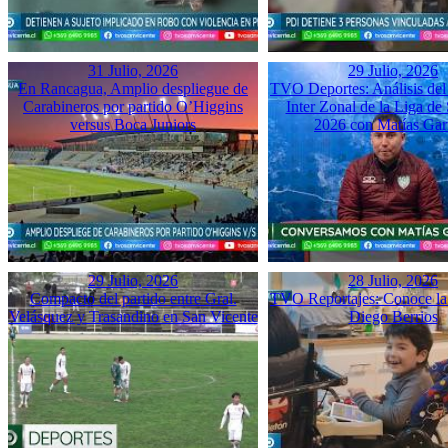
31 Julio, 2026
29 Julio, 2026
En Rancagua, Amplio despliegue de
TVO Deportes: Análisis del
Carabineros por partido O’Higgins
Inter Zonal de la Liga d
versus Boca Juniors
2026 con Matías Gar
29 Julio, 2026
28 Julio, 2026
Compacto del partido entre Gral.
TVO Reportajes: Conoce la 
Velásquez y Trasandino en San Vicente
Diego Berrios