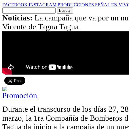
FACEBOOK
INSTAGRAM
PRODUCCIONES
SEÑAL EN VIV
Buscar
por:
Noticias:
La campaña que va por un nu
Vicente de Tagua Tagua
Durante el transcurso de los días 27, 2
marzo, la 1ra Compañía de Bomberos d
Tagua da inicio a la campaña de un nue