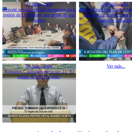
27 Julio, 2026
26 Julio, 2026
Reporte actualizado del monitoreo en la
Plan nacional de Control Mi
región de O’Higgins, por frente de mal
el marco de la ejecución d
tiempo
vuelo de expulsió
26 Julio, 2026
Ver más...
Romanos Capítulo 6 versículo 23 “El
regalo de Dios es vida”