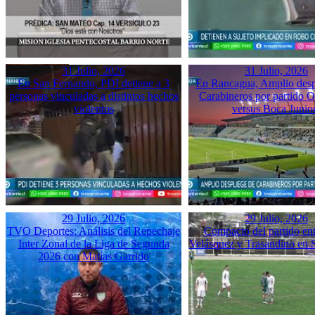
31 Julio, 2026
31 Julio, 2026
En San Fernando, PDI detiene a 3
En Rancagua, Amplio desp
personas vinculadas a distintos hechos
Carabineros por partido 
violentos
versus Boca Junio
29 Julio, 2026
29 Julio, 2026
TVO Deportes: Análisis del Repechaje
Compacto del partido ent
Inter Zonal de la Liga de Segunda
Velásquez y Trasandino en 
2026 con Matías Garrido