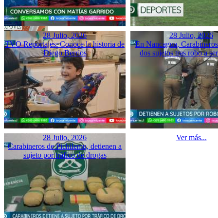
28 Julio, 2026
28 Julio, 2026
TVO Reportajes: Conoce la historia de
En Nancagua, Carabineros 
Diego Berrios
dos sujetos tras robo a se
28 Julio, 2026
Ver más...
Carabineros de Pichilemu, detienen a
sujeto por tráfico de drogas