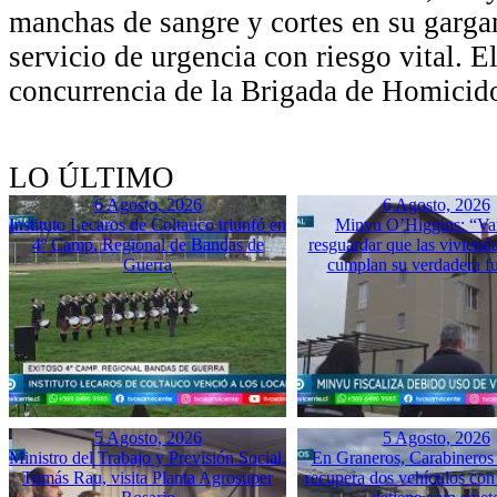
manchas de sangre y cortes en su gargan
servicio de urgencia con riesgo vital. El
concurrencia de la Brigada de Homicido
LO ÚLTIMO
6 Agosto, 2026
6 Agosto, 2026
Instituto Lecaros de Coltauco triunfó en
Minvu O’Higgins: “Va
4º Camp. Regional de Bandas de
resguardar que las vivienda
Guerra
cumplan su verdadera f
5 Agosto, 2026
5 Agosto, 2026
Ministro del Trabajo y Previsión Social,
En Graneros, Carabineros 
Tomás Rau, visita Planta Agrosuper
recupera dos vehículos con