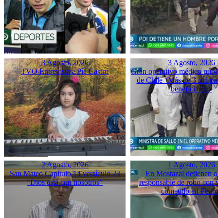
3 Agosto, 2026
3 Agosto, 2026
TVO Entrevistas: Pía Castro
Gran operativo médico públ
de Chile “Más de 3 mil pac
beneficiaron”
2 Agosto, 2026
1 Agosto, 2026
San Mateo Capítulo 14 versículo 23
En Mostazal detienen a
“Dios está con nosotros”
responsable de robo con 
cometido en Peu