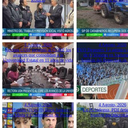
Rosario
detiene a un sujet
5 Agosto, 2026
4 Agosto, 2026
Rectora UOH presentó al CORE los
TVO Deportes: La agónica 
avances que consolidan a la
de O’Higgins en Sudame
Universidad Estatal en 11 años de vida
Análisis del Repechaje d
4 Agosto, 2026
4 Agosto, 2026
O’Higgins (1) vs (0) Boca Juniors:
En Pichidegua, PDI deti
Zona Mixta y Conferencias de Prensa
hombre por microtrá