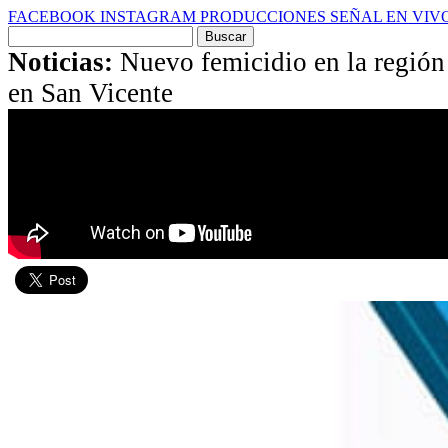
FACEBOOK
INSTAGRAM
PRODUCCIONES
SEÑAL EN VIV
Buscar
por:
Noticias:
Nuevo femicidio en la región
en San Vicente