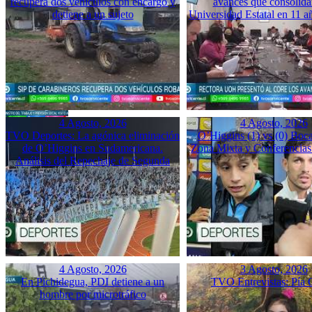
recupera dos vehículos con encargo y
avances que consolida
detiene a un sujeto
Universidad Estatal en 11 a
4 Agosto, 2026
4 Agosto, 2026
TVO Deportes: La agónica eliminación
O’Higgins (1) vs (0) Boca
de O’Higgins en Sudamericana.
Zona Mixta y Conferencias
Análisis del Repechaje de Segunda
4 Agosto, 2026
3 Agosto, 2026
En Pichidegua, PDI detiene a un
TVO Entrevistas: Pía 
hombre por microtráfico