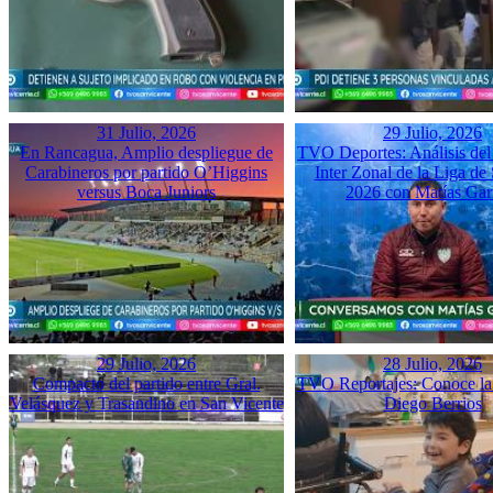
31 Julio, 2026
29 Julio, 2026
En Rancagua, Amplio despliegue de
TVO Deportes: Análisis del
Carabineros por partido O’Higgins
Inter Zonal de la Liga d
versus Boca Juniors
2026 con Matías Gar
29 Julio, 2026
28 Julio, 2026
Compacto del partido entre Gral.
TVO Reportajes: Conoce la 
Velásquez y Trasandino en San Vicente
Diego Berrios