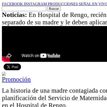
FACEBOOK
INSTAGRAM
PRODUCCIONES
SEÑAL EN VIV
Buscar
por:
Noticias:
En Hospital de Rengo, recién
separado de su madre y le deben aplica
La historia de una madre contagiada c
planificación del Servicio de Maternidad
en el Hospital de Rengo.