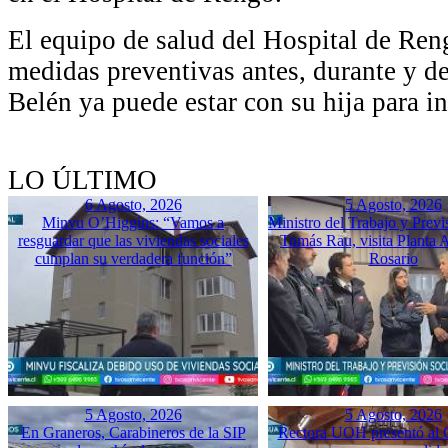
El equipo de salud del Hospital de Reng
medidas preventivas antes, durante y d
Belén ya puede estar con su hija para in
LO ÚLTIMO
6 Agosto, 2026
5 Agosto, 2026
Minvu O’Higgins: “Vamos a
Ministro del Trabajo y Previ
resguardar que las viviendas sociales
Tomás Rau, visita Planta 
cumplan su verdadera función”
Rosario
5 Agosto, 2026
5 Agosto, 2026
En Graneros, Carabineros de la SIP
Rectora UOH presentó al