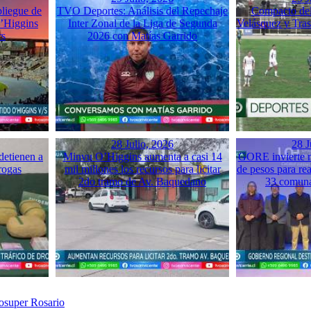
liegue de
TVO Deportes: Análisis del Repechaje
Compacto del 
O’Higgins
Inter Zonal de la Liga de Segunda
Velásquez y Tra
rs
2026 con Matías Garrido
28 Julio, 2026
28 J
detienen a
Minvu O’Higgins aumenta a casi 14
GORE invierte m
rogas
mil millones los recursos para licitar
de pesos para rea
2do tramo de Av. Baquedano
33 comuna
rosuper Rosario