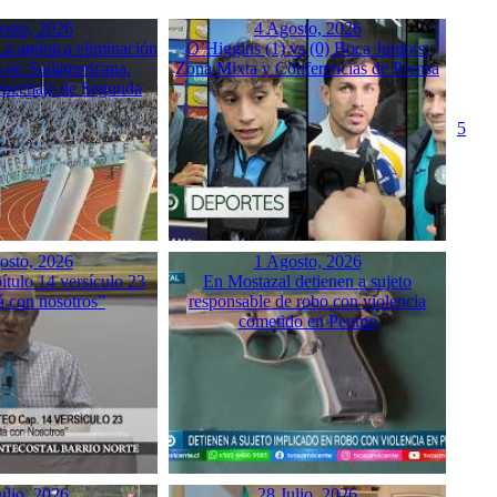
osto, 2026
4 Agosto, 2026
a agónica eliminación
O’Higgins (1) vs (0) Boca Juniors:
 en Sudamericana.
Zona Mixta y Conferencias de Prensa
Repechaje de Segunda
5
osto, 2026
1 Agosto, 2026
tulo 14 versículo 23
En Mostazal detienen a sujeto
á con nosotros”
responsable de robo con violencia
cometido en Peumo
ulio, 2026
28 Julio, 2026