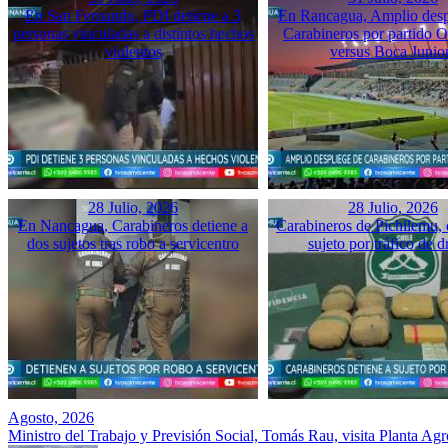
En San Fernando, PDI detiene a 3
En Rancagua, Amplio desp
personas vinculadas a distintos hechos
Carabineros por partido 
violentos
versus Boca Junio
28 Julio, 2026
28 Julio, 2026
En Nancagua, Carabineros detiene a
Carabineros de Pichilemu, 
dos sujetos tras robo a servicentro
sujeto por tráfico de d
Agosto, 2026
Ministro del Trabajo y Previsión Social, Tomás Rau, visita Planta Ag