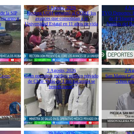
5 Agosto, 2026
4 Ag
de la SIP
Rectora UOH presentó al CORE los
TVO Deportes: L
 encargo y
avances que consolidan a la
de O’Higgins
o
Universidad Estatal en 11 años de vida
Análisis del 
3 Agosto, 2026
2 Ag
Castro
Gran operativo médico público privado
San Mateo Capí
de Chile “Más de 3 mil pacientes se
“Dios est
beneficiaron”
29 Julio, 2026
29 J