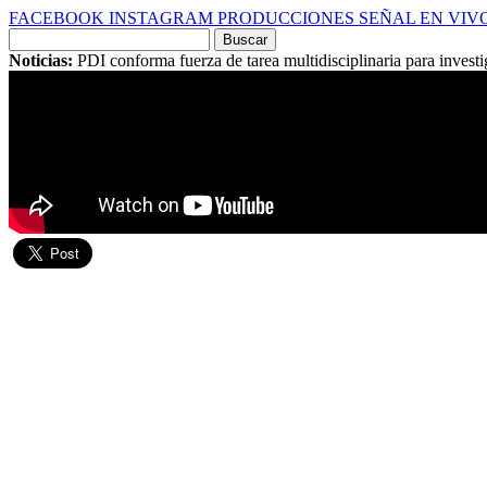
FACEBOOK
INSTAGRAM
PRODUCCIONES
SEÑAL EN VIV
Buscar
por:
Noticias:
PDI conforma fuerza de tarea multidisciplinaria para inves