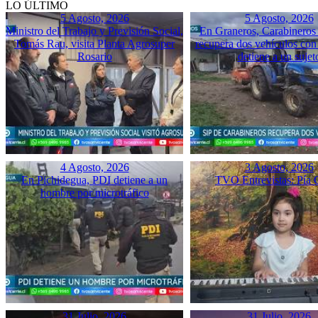
LO ÚLTIMO
5 Agosto, 2026
5 Agosto, 2026
Ministro del Trabajo y Previsión Social,
En Graneros, Carabineros 
Tomás Rau, visita Planta Agrosuper
recupera dos vehículos con
Rosario
detiene a un sujet
4 Agosto, 2026
3 Agosto, 2026
En Pichidegua, PDI detiene a un
TVO Entrevistas: Pía 
hombre por microtráfico
31 Julio, 2026
31 Julio, 2026