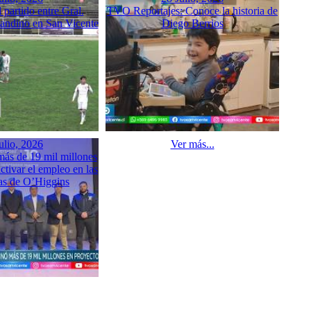
partido entre Gral.
TVO Reportajes: Conoce la historia de
sandino en San Vicente
Diego Berrios
ulio, 2026
Ver más...
ás de 19 mil millones
ctivar el empleo en las
s de O’Higgins